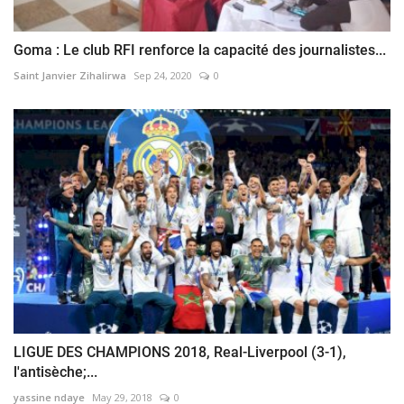
Goma : Le club RFI renforce la capacité des journalistes...
Saint Janvier Zihalirwa
Sep 24, 2020
0
LIGUE DES CHAMPIONS 2018, Real-Liverpool (3-1),
l'antisèche;...
yassine ndaye
May 29, 2018
0