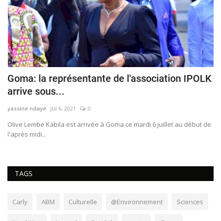
Goma: la représentante de l'association IPOLK
C
arrive sous...
n
yassine ndaye
Jul 6, 2021
0
ya
Olive Lembe Kabila est arrivée à Goma ce mardi 6 juillet au début de
​​
l'après midi...
cl
TAGS
Carly
ABM
Culturelle
@Environnement
Sciences