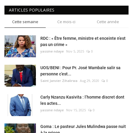
ARTICLES POPULAIRES
Cette semaine
Ce mois-ci
Cette année
RDC : « Être femme, ministre et enceinte n’est
pas un crime »
yassine ndaye
Nov 5, 2025
0
UOS/BENI : Pour Pr. José Wambale salir sa
personne c’est...
Saint Janvier Zihalirwa
Aug 29, 2020
0
Carly Nzanzu Kasivita : l’homme discret dont
les actes...
yassine ndaye
Nov 15, 2025
0
Goma : Le pasteur Jules Mulindwa passe nuit
à la prison...