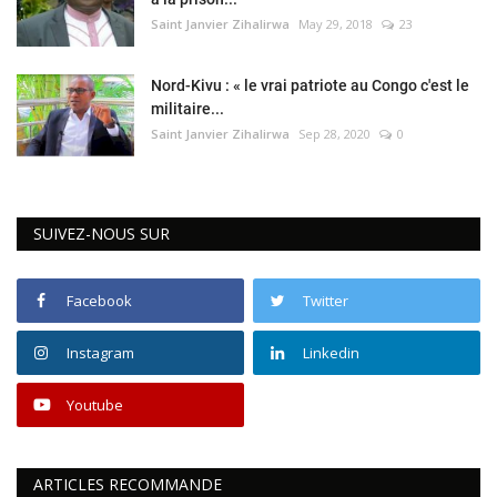
Saint Janvier Zihalirwa
May 29, 2018
23
Nord-Kivu : « le vrai patriote au Congo c'est le
militaire...
Saint Janvier Zihalirwa
Sep 28, 2020
0
SUIVEZ-NOUS SUR
Facebook
Twitter
Instagram
Linkedin
Youtube
ARTICLES RECOMMANDE