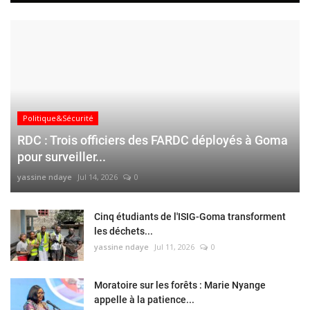
Politique&Sécurité
RDC : Trois officiers des FARDC déployés à Goma
pour surveiller...
yassine ndaye
Jul 14, 2026
0
Cinq étudiants de l'ISIG-Goma transforment
les déchets...
yassine ndaye
Jul 11, 2026
0
Moratoire sur les forêts : Marie Nyange
appelle à la patience...