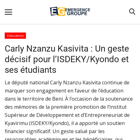
Education
Carly Nzanzu Kasivita : Un geste
Accueil
décisif pour l’ISDEKY/Kyondo et
Contact
ses étudiants
Emergence
Le député national Carly Nzanzu Kasivita continue de
Galerie
marquer son engagement en faveur de l’éducation
Terms & Conditions
dans le territoire de Beni. À l’occasion de la soutenance
Nos Publications
des mémoires de la première promotion de l’Institut
Supérieur de Développement et d’Entrepreneuriat de
Magazine
Kyavirimu (ISDEKY/Kyondo), il a apporté un soutien
Nos Videos
financier significatif. Un geste salué par les
responsables académiques et les bénéficiaires, qui
Partenaires