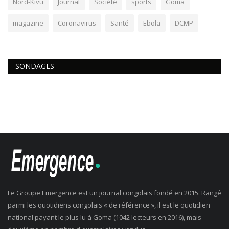
Nord-Kivu
Journal
Société
sports
Goma
magazine
Coronavirus
Santé
Ebola
DCMP
SONDAGES
Le Groupe Emergence est un journal congolais fondé en 2015. Rangé
parmi les quotidiens congolais « de référence », il est le quotidien
national payant le plus lu à Goma (1042 lecteurs en 2016), mais