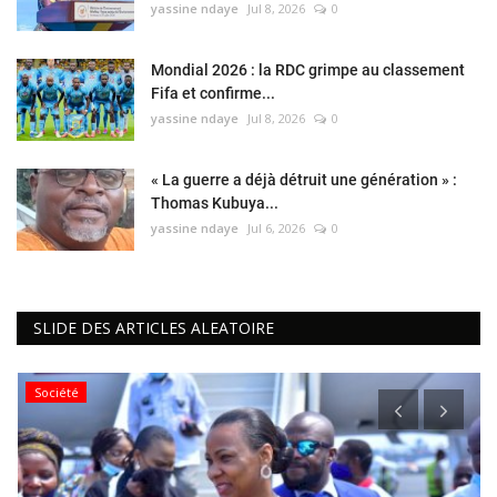
yassine ndaye
Jul 8, 2026
0
Mondial 2026 : la RDC grimpe au classement
Fifa et confirme...
yassine ndaye
Jul 8, 2026
0
« La guerre a déjà détruit une génération » :
Thomas Kubuya...
yassine ndaye
Jul 6, 2026
0
SLIDE DES ARTICLES ALEATOIRE
Société