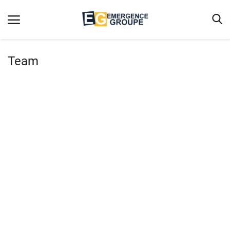
Team
Accueil
Contact
Emergence
Galerie
Terms & Conditions
Nos Publications
Magazine
Nos Videos
Partenaires