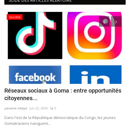
SLIDE DES ARTICLES ALEATOIRE
Société
Réseaux sociaux à Goma : entre opportunités
C
citoyennes...
p
yassine ndaye
Jun 22, 2026
0
ya
r
Dans l'est de la République démocratique du Congo, les jeunes
Le
Gomatraciens naviguent...
pr