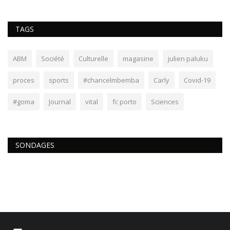
TAGS
ABM
Société
Culturelle
magasine
julien paluku
proces
sports
#chancelmbemba
Carly
Covid-19
#goma
Journal
vital
fc porto
Sciences
SONDAGES