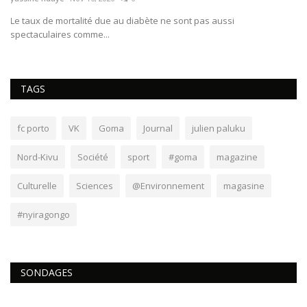
en
​​​​​​​Le taux de mortalité due au diabète ne sont pas aussi
​​
spectaculaires comme...
Th
TAGS
fc porto
VK
Goma
Journal
julien paluku
Nord-Kivu
Société
sport
#goma
magazine
Culturelle
Sciences
@Environnement
magasine
#nyiragongo
SONDAGES