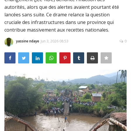
autorités, alors que des alertes avaient pourtant été
Connexion
lancées sans suite. Ce drame relance la question
Register
cruciale des infrastructures dans une province qui
contribue massivement aux recettes nationales.
yassine ndaye
Jun 3, 2026 08:53
0
Français