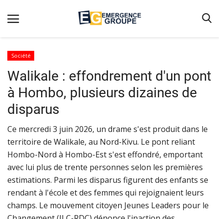
Société
Walikale : effondrement d'un pont
Accueil
à Hombo, plusieurs dizaines de
Contact
disparus
Emergence
Ce mercredi 3 juin 2026, un drame s'est produit dans le
Galerie
territoire de Walikale, au Nord-Kivu. Le pont reliant
Terms & Conditions
Hombo-Nord à Hombo-Est s'est effondré, emportant
Nos Publications
avec lui plus de trente personnes selon les premières
estimations. Parmi les disparus figurent des enfants se
Magazine
rendant à l'école et des femmes qui rejoignaient leurs
Nos Videos
champs. Le mouvement citoyen Jeunes Leaders pour le
Changement (JLC-RDC) dénonce l'inaction des
Partenaires