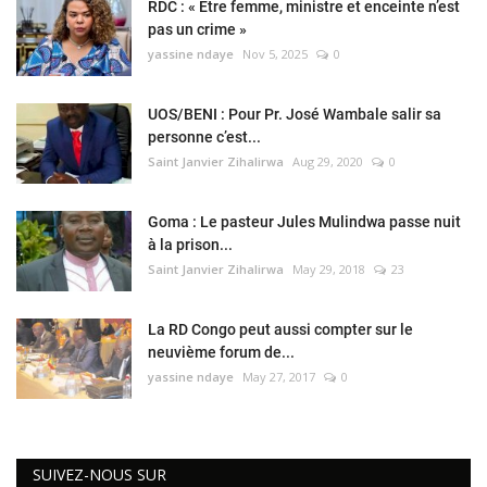
RDC : « Être femme, ministre et enceinte n’est
pas un crime »
yassine ndaye
Nov 5, 2025
0
UOS/BENI : Pour Pr. José Wambale salir sa
personne c’est...
Saint Janvier Zihalirwa
Aug 29, 2020
0
Goma : Le pasteur Jules Mulindwa passe nuit
à la prison...
Saint Janvier Zihalirwa
May 29, 2018
23
La RD Congo peut aussi compter sur le
neuvième forum de...
yassine ndaye
May 27, 2017
0
SUIVEZ-NOUS SUR