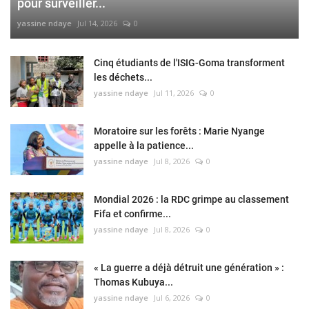
pour surveiller...
yassine ndaye
Jul 14, 2026
0
Cinq étudiants de l'ISIG-Goma transforment
les déchets...
yassine ndaye
Jul 11, 2026
0
Moratoire sur les forêts : Marie Nyange
appelle à la patience...
yassine ndaye
Jul 8, 2026
0
Mondial 2026 : la RDC grimpe au classement
Fifa et confirme...
yassine ndaye
Jul 8, 2026
0
« La guerre a déjà détruit une génération » :
Thomas Kubuya...
yassine ndaye
Jul 6, 2026
0