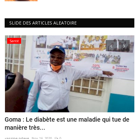
SLIDE DES ARTICLES ALEATOIRE
Santé
Goma : Le diabète est une maladie qui tue de
«
manière très...
T
yassine ndaye
Nov 16, 2020
0
ya