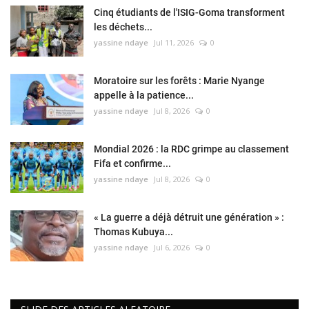
Cinq étudiants de l'ISIG-Goma transforment
les déchets...
yassine ndaye
Jul 11, 2026
0
Moratoire sur les forêts : Marie Nyange
appelle à la patience...
yassine ndaye
Jul 8, 2026
0
Mondial 2026 : la RDC grimpe au classement
Fifa et confirme...
yassine ndaye
Jul 8, 2026
0
« La guerre a déjà détruit une génération » :
Thomas Kubuya...
yassine ndaye
Jul 6, 2026
0