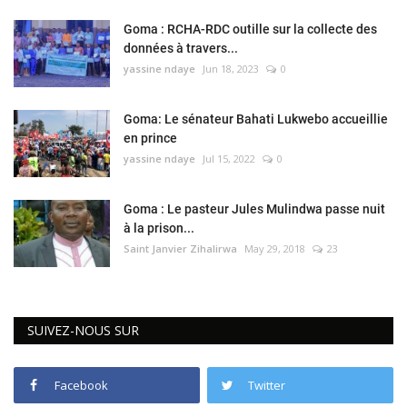
Goma : RCHA-RDC outille sur la collecte des
données à travers...
yassine ndaye
Jun 18, 2023
0
Goma: Le sénateur Bahati Lukwebo accueillie
en prince
yassine ndaye
Jul 15, 2022
0
Goma : Le pasteur Jules Mulindwa passe nuit
à la prison...
Saint Janvier Zihalirwa
May 29, 2018
23
SUIVEZ-NOUS SUR
Facebook
Twitter