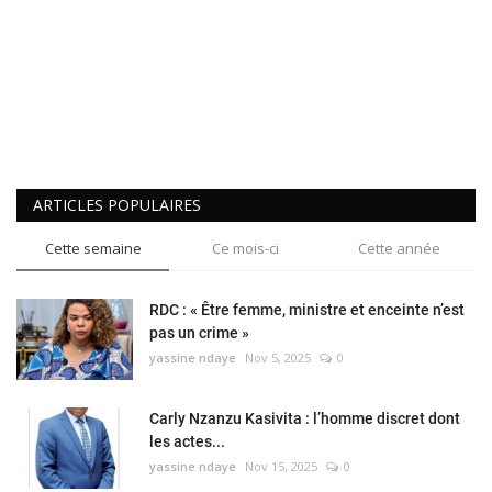
ARTICLES POPULAIRES
Cette semaine
Ce mois-ci
Cette année
RDC : « Être femme, ministre et enceinte n’est
pas un crime »
yassine ndaye
Nov 5, 2025
0
Carly Nzanzu Kasivita : l’homme discret dont
les actes...
yassine ndaye
Nov 15, 2025
0