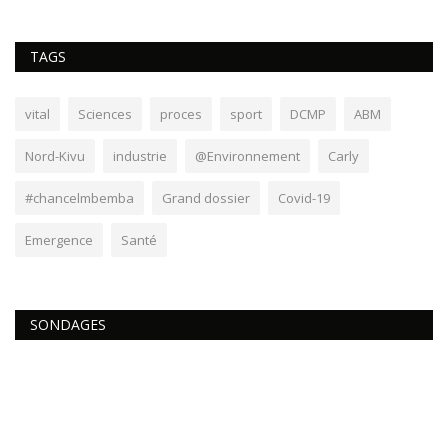
TAGS
vital
Sciences
proces
sport
DCMP
ABM
Nord-Kivu
industrie
@Environnement
Carly
#chancelmbemba
Grand dossier
Covid-19
Emergence
Santé
SONDAGES