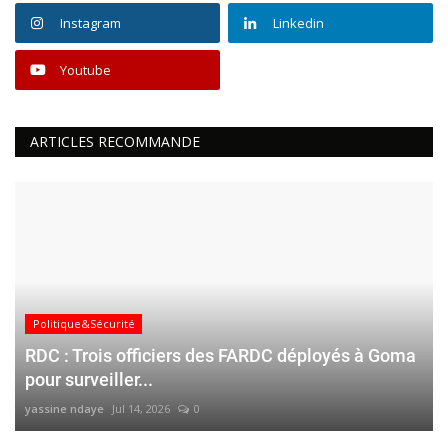
Instagram
Linkedin
Youtube
ARTICLES RECOMMANDE
Politique&Sécurité
RDC : Trois officiers des FARDC déployés à Goma
pour surveiller...
yassine ndaye
Jul 14, 2026
0