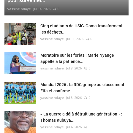
pour surveiller...
yassine ndaye
Jul 14, 2026
0
Cinq étudiants de l'ISIG-Goma transforment
les déchets...
yassine ndaye
Jul 11, 2026
0
Moratoire sur les forêts : Marie Nyange
appelle à la patience...
yassine ndaye
Jul 8, 2026
0
Mondial 2026 : la RDC grimpe au classement
Fifa et confirme...
yassine ndaye
Jul 8, 2026
0
« La guerre a déjà détruit une génération » :
Thomas Kubuya...
yassine ndaye
Jul 6, 2026
0