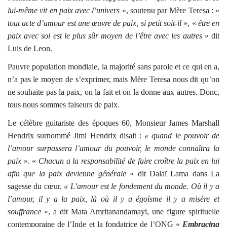
lui-même vit en paix avec l’univers
», soutenu par Mère Teresa : «
tout acte d’amour est une œuvre de paix, si petit soit-il
», «
être en
paix avec soi est le plus sûr moyen de l’être avec les autres
» dit
Luis de Leon.
Pauvre population mondiale, la majorité sans parole et ce qui en a,
n’a pas le moyen de s’exprimer, mais Mère Teresa nous dit qu’on
ne souhaite pas la paix, on la fait et on la donne aux autres. Donc,
tous nous sommes faiseurs de paix.
Le célèbre guitariste des époques 60, Monsieur James Marshall
Hendrix surnommé Jimi Hendrix disait :
« quand le pouvoir de
l’amour surpassera l’amour du pouvoir, le monde connaîtra la
paix
». «
Chacun a la responsabilité de faire croître la paix en lui
afin que la paix devienne générale
» dit Dalaï Lama dans La
sagesse du cœur.
« L’amour est le fondement du monde. Où il y a
l’amour, il y a la paix, là où il y a égoïsme il y a misère et
souffrance
», a dit Mata Amritanandamayi, une figure spirituelle
contemporaine de l’Inde et la fondatrice de l’ONG «
Embracing