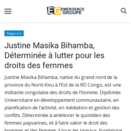
Magazine
Justine Masika Bihamba,
Accueil
Déterminée à lutter pour les
Contact
droits des femmes
Emergence
​​​​​​​Justine Masika Bihamba, native du grand nord de la
Galerie
province du Nord-Kivu à l’Est de la RD Congo, est une
Terms & Conditions
militante congolaise des droits de l’homme. Diplômée
Nos Publications
Universitaire en développement communautaire, en
planification de l’activité, en médiation et gestion des
Magazine
conflits. Déterminée à améliorer le quotidien des
Nos Videos
femmes paysannes, et à faire valoir le droit des
hommes et des femmes à tous les niveaux. Fondatrice
Partenaires