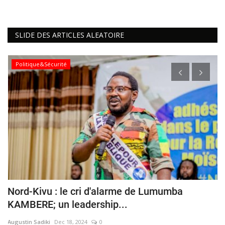
SLIDE DES ARTICLES ALEATOIRE
Politique&Sécurité
es
Nord-Kivu : le cri d'alarme de Lumumba
C
KAMBERE; un leadership...
h
Augustin Sadiki
Dec 18, 2024
0
ya