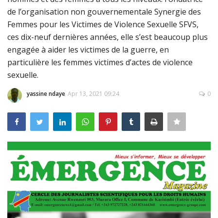
de l’organisation non gouvernementale Synergie des
Connexion
Femmes pour les Victimes de Violence Sexuelle SFVS,
Register
ces dix-neuf dernières années, elle s’est beaucoup plus
engagée à aider les victimes de la guerre, en
particulière les femmes victimes d’actes de violence
sexuelle.
yassine ndaye
Apr 13, 2021 09:24
0
Français