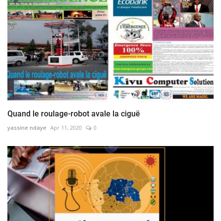
Quand le roulage-robot avale la ciguë
yassine ndaye
Apr 11, 2020
0