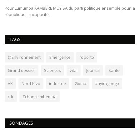
Pour Lumumba KAMBERE MUYISA du parti politique ensemble pour la
C’
république, l'incapacité...
pr
TAGS
@Environnement
Emergence
fc porto
Grand dossier
Sciences
vital
Journal
Santé
VK
Nord-Kivu
industrie
Goma
#nyiragongo
rdc
#chancelmbemba
SONDAGES