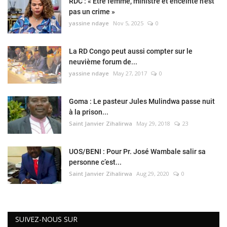
RDC : « Être femme, ministre et enceinte n’est
pas un crime »
yassine ndaye
Nov 5, 2025
0
La RD Congo peut aussi compter sur le
neuvième forum de...
yassine ndaye
May 27, 2017
0
Goma : Le pasteur Jules Mulindwa passe nuit
à la prison...
Saint Janvier Zihalirwa
May 29, 2018
23
UOS/BENI : Pour Pr. José Wambale salir sa
personne c’est...
Saint Janvier Zihalirwa
Aug 29, 2020
0
SUIVEZ-NOUS SUR