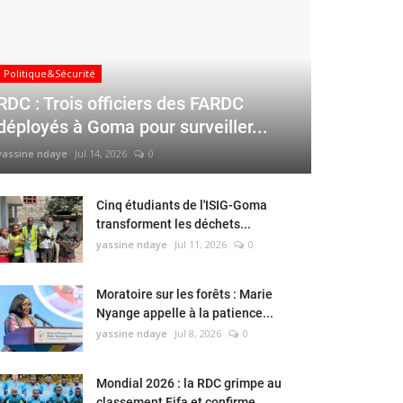
Politique&Sécurité
RDC : Trois officiers des FARDC
déployés à Goma pour surveiller...
yassine ndaye
Jul 14, 2026
0
Cinq étudiants de l'ISIG-Goma
transforment les déchets...
yassine ndaye
Jul 11, 2026
0
Moratoire sur les forêts : Marie
Nyange appelle à la patience...
yassine ndaye
Jul 8, 2026
0
Mondial 2026 : la RDC grimpe au
classement Fifa et confirme...