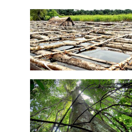
Ma voix n’est pas
Beni-territoire : Dix personnes t
les présumés...
yassine ndaye
May 21, 2018
0
 à vendre a lancé la
Dix personnes ont été tuées dans une incursi
rebelles présumés ADF à MBAU-MANGBOKO...