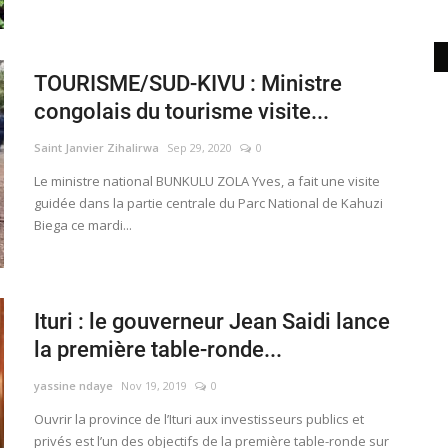
TOURISME/SUD-KIVU : Ministre
congolais du tourisme visite...
Saint Janvier Zihalirwa
Sep 29, 2020
0
Le ministre national BUNKULU ZOLA Yves, a fait une visite
guidée dans la partie centrale du Parc National de Kahuzi
Biega ce mardi...
Ituri : le gouverneur Jean Saidi lance
la première table-ronde...
yassine ndaye
Nov 19, 2019
0
Ouvrir la province de l’Ituri aux investisseurs publics et
privés est l’un des objectifs de la première table-ronde sur