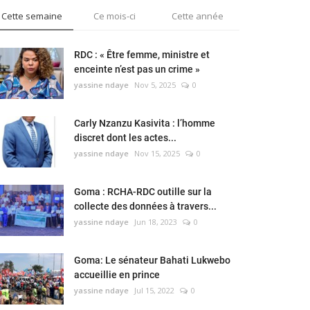
Cette semaine
Ce mois-ci
Cette année
RDC : « Être femme, ministre et
enceinte n’est pas un crime »
yassine ndaye
Nov 5, 2025
0
Carly Nzanzu Kasivita : l’homme
discret dont les actes...
yassine ndaye
Nov 15, 2025
0
Goma : RCHA-RDC outille sur la
collecte des données à travers...
yassine ndaye
Jun 18, 2023
0
Goma: Le sénateur Bahati Lukwebo
accueillie en prince
yassine ndaye
Jul 15, 2022
0