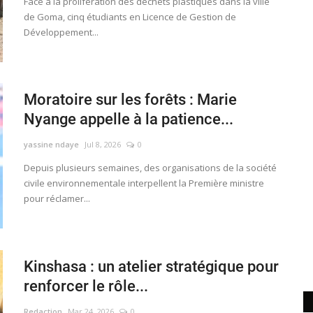
​​​​​​​Face à la prolifération des déchets plastiques dans la ville
de Goma, cinq étudiants en Licence de Gestion de
Développement...
Moratoire sur les forêts : Marie
Nyange appelle à la patience...
yassine ndaye
Jul 8, 2026
0
Depuis plusieurs semaines, des organisations de la société
civile environnementale interpellent la Première ministre
pour réclamer...
Kinshasa : un atelier stratégique pour
renforcer le rôle...
Redaction
Mar 24, 2026
0