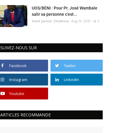
UOS/BENI : Pour Pr. José Wambale
salir sa personne c’est...
Saint Janvier Zihalirwa
Aug 29, 2020
0
SUIVEZ-NOUS SUR
Facebook
Twitter
Instagram
Linkedin
Youtube
ARTICLES RECOMMANDE