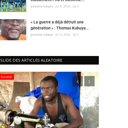
yassine ndaye
Jul 8, 2026
0
« La guerre a déjà détruit une
génération » : Thomas Kubuya...
yassine ndaye
Jul 6, 2026
0
SLIDE DES ARTICLES ALEATOIRE
Société
Politique&Sécur