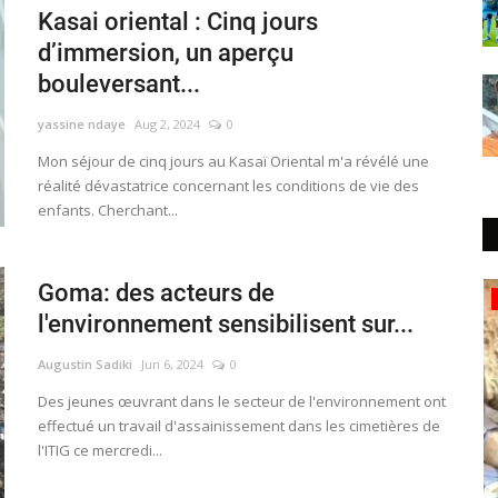
Kasai oriental : Cinq jours
d’immersion, un aperçu
bouleversant...
yassine ndaye
Aug 2, 2024
0
Mon séjour de cinq jours au Kasaï Oriental m'a révélé une
réalité dévastatrice concernant les conditions de vie des
enfants. Cherchant...
Goma: des acteurs de
Politique&Sécurité
l'environnement sensibilisent sur...
Augustin Sadiki
Jun 6, 2024
0
Des jeunes œuvrant dans le secteur de l'environnement ont
effectué un travail d'assainissement dans les cimetières de
l'ITIG ce mercredi...