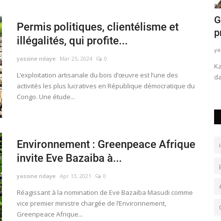
uées par
Goma : L’insécurité grandissante en
G
Permis politiques, clientélisme et
commune de Karisimbi...
p
illégalités, qui profite...
yassine ndaye
Mar 21, 2024
0
ya
yassine ndaye
Mar 25, 2024
0
on des
La situation sécuritaire reste précaire sur dans l’ensemble
​​
L’exploitation artisanale du bois d’œuvre est l’une des
de la commune de Karisimbi...
da
activités les plus lucratives en République démocratique du
Congo. Une étude...
Environnement : Greenpeace Afrique
invite Eve Bazaiba à...
yassine ndaye
Apr 13, 2021
0
​​​​​​​Réagissant à la nomination de Eve Bazaiba Masudi comme
vice premier ministre chargée de l’Environnement,
Greenpeace Afrique...