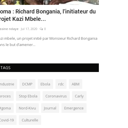
oma : Richard Bongania, l’initiateur du
Le FCC lan
rojet Kazi Mbele...
sur un ton 
ssine ndaye
Jul 17, 2020
0
yassine ndaye
No
​​​​​Kazi mbele, un projet initié par Monsieur Richard Bongania
​​​​​​​C’est donc 
ns le but d’amener...
scrutins du 23 D
TAGS
industrie
DCMP
Ebola
rdc
ABM
proces
Stop Ebola
Coronavirus
Carly
#goma
Nord-Kivu
Journal
Emergence
Covid-19
Culturelle