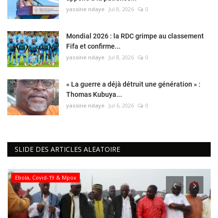
yassine ndaye
Jul 8, 2026
0
Mondial 2026 : la RDC grimpe au classement
Fifa et confirme...
yassine ndaye
Jul 8, 2026
0
« La guerre a déjà détruit une génération » :
Thomas Kubuya...
yassine ndaye
Jul 6, 2026
0
SLIDE DES ARTICLES ALEATOIRE
Ebola, Covid-19 & Mpox