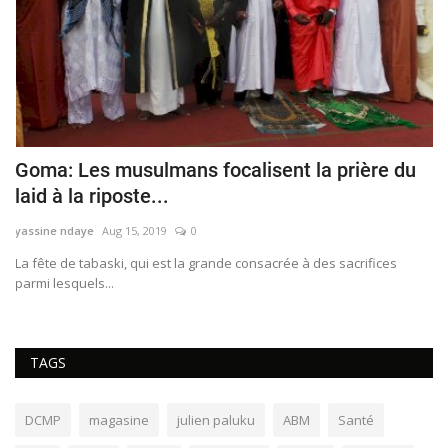
Goma: Les musulmans focalisent la prière du
L
laid à la riposte...
s
yassine ndaye
Aug 15, 2019
0
Au
ps
​​​​​​​La fête de tabaski, qui est la grande consacrée à des sacrifices
Le
parmi lesquels...
su
TAGS
DCMP
magasine
julien paluku
ABM
Santé