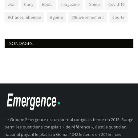
vital
Carly
Ebola
magazine
Goma
Covid-19
#chancelmbemba
#goma
@Environnement
sports
SONDAGES
Le Groupe Emergence est un journal congolais fondé en 2015. Rangé
parmi les quotidiens congolais « de référence », il est le quotidien
national payant le plus lu à Goma (1042 lecteurs en 2016), mais