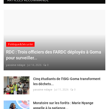
Politique&Sécurité
RDC : Trois officiers des FARDC déployés à Goma
pour surveiller...
yassine ndaye
Jul 14, 2026
0
Cinq étudiants de l'ISIG-Goma transforment
les déchets...
yassine ndaye
Jul 11, 2026
0
Moratoire sur les forêts : Marie Nyange
appelle à la patience...