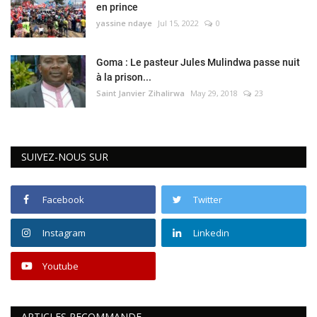
en prince
yassine ndaye
Jul 15, 2022
0
Goma : Le pasteur Jules Mulindwa passe nuit
à la prison...
Saint Janvier Zihalirwa
May 29, 2018
23
SUIVEZ-NOUS SUR
Facebook
Twitter
Instagram
Linkedin
Youtube
ARTICLES RECOMMANDE