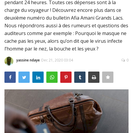
pendant 24 heures. Toutes ces dépenses sont à la
charge du voyageur ! Découvrez encore plus dans ce
Connexion
deuxième numéro du bulletin Afia Amani Grands Lacs.
Register
Nous répondrons aussi à des rumeurs et questions des
auditeurs comme par exemple : Pourquoi le masque ne
cache pas les yeux, alors qu’on dit que le virus infecte
l’homme par le nez, la bouche et les yeux ?
Français
yassine ndaye
Dec 21, 2020 03:04
0