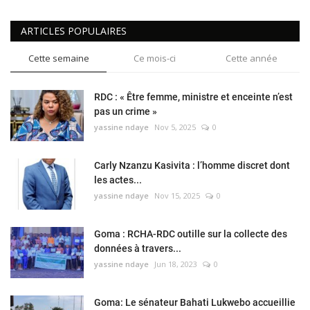
ARTICLES POPULAIRES
Cette semaine
Ce mois-ci
Cette année
RDC : « Être femme, ministre et enceinte n’est
pas un crime »
yassine ndaye
Nov 5, 2025
0
Carly Nzanzu Kasivita : l’homme discret dont
les actes...
yassine ndaye
Nov 15, 2025
0
Goma : RCHA-RDC outille sur la collecte des
données à travers...
yassine ndaye
Jun 18, 2023
0
Goma: Le sénateur Bahati Lukwebo accueillie