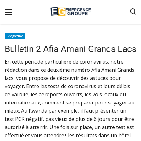
Magazine
Bulletin 2 Afia Amani Grands Lacs
Accueil
Contact
En cette période particulière de coronavirus, notre
rédaction dans ce deuxième numéro Afia Amani Grands
Emergence
lacs, vous propose de découvrir des astuces pour
Galerie
voyager. Entre les tests de coronavirus et leurs délais
de validité, les aéroports ouverts, les vols locaux ou
Terms & Conditions
internationaux, comment se préparer pour voyager au
Nos Publications
mieux. Au Rwanda par exemple, il faut présenter un
Magazine
test PCR négatif, pas vieux de plus de 6 jours pour être
autorisé à atterrir. Une fois sur place, un autre test est
Nos Videos
effectué et vous attendrez les résultats dans un hôtel
Partenaires