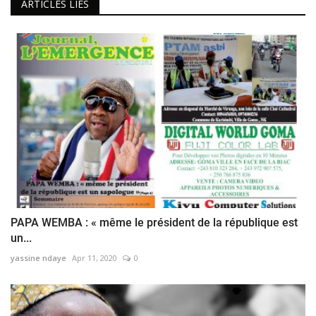
ARTICLES LIÉS
PAPA WEMBA : « même le président de la république est
un...
yassine ndaye
Apr 11, 2020
0