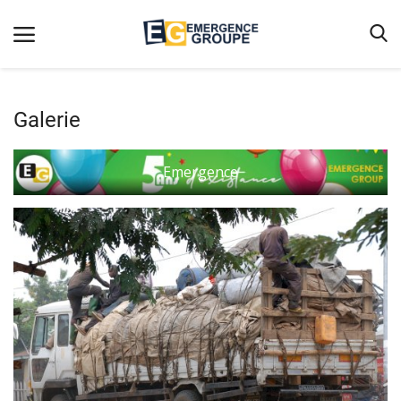
Galerie
Accueil
Emergence
Contact
Emergence
Galerie
Terms & Conditions
Nos Publications
Magazine
Nos Videos
Partenaires