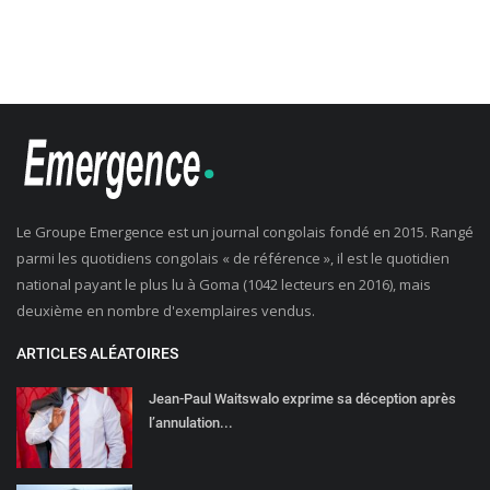
Le Groupe Emergence est un journal congolais fondé en 2015. Rangé
parmi les quotidiens congolais « de référence », il est le quotidien
national payant le plus lu à Goma (1042 lecteurs en 2016), mais
deuxième en nombre d'exemplaires vendus.
ARTICLES ALÉATOIRES
Jean-Paul Waitswalo exprime sa déception après
l’annulation...