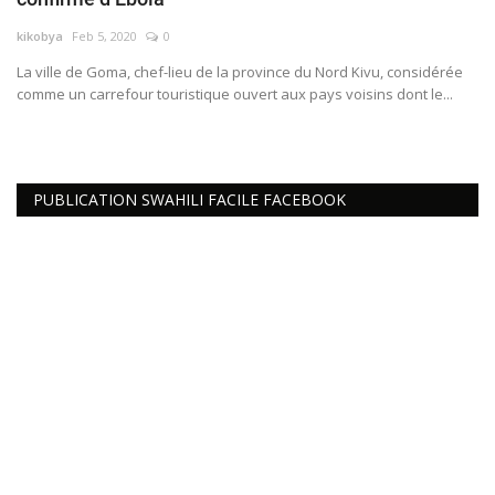
Connexion
kikobya
Feb 5, 2020
0
La ville de Goma, chef-lieu de la province du Nord Kivu, considérée
Register
comme un carrefour touristique ouvert aux pays voisins dont le...
PUBLICATION SWAHILI FACILE FACEBOOK
Français