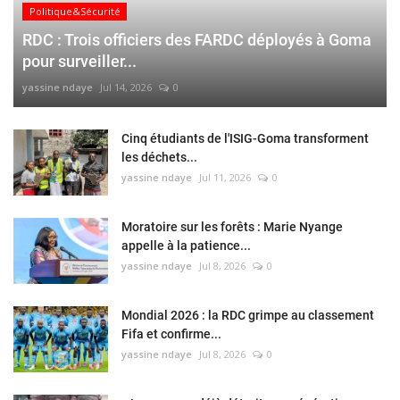
Politique&Sécurité
RDC : Trois officiers des FARDC déployés à Goma
pour surveiller...
yassine ndaye
Jul 14, 2026
0
Cinq étudiants de l'ISIG-Goma transforment
les déchets...
yassine ndaye
Jul 11, 2026
0
Moratoire sur les forêts : Marie Nyange
appelle à la patience...
yassine ndaye
Jul 8, 2026
0
Mondial 2026 : la RDC grimpe au classement
Fifa et confirme...
yassine ndaye
Jul 8, 2026
0