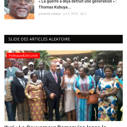
« La guerre a déjà détruit une génération » :
Thomas Kubuya...
yassine ndaye
Jul 6, 2026
0
SLIDE DES ARTICLES ALEATOIRE
Politique&Sécurité