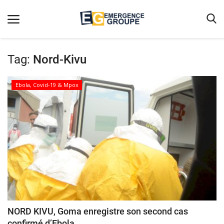
Tag:
Nord-Kivu
Accueil
Ebola, Covid-19 & Mpox
Contact
Emergence
Galerie
Terms & Conditions
Nos Publications
Magazine
Nos Videos
NORD KIVU, Goma enregistre son second cas
confirmé d’Ebola
Partenaires