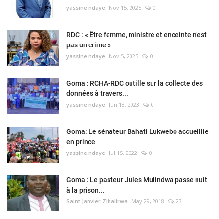
yassine ndaye
Nov 15, 2025
0
RDC : « Être femme, ministre et enceinte n’est
pas un crime »
yassine ndaye
Nov 5, 2025
0
Goma : RCHA-RDC outille sur la collecte des
données à travers...
yassine ndaye
Jun 18, 2023
0
Goma: Le sénateur Bahati Lukwebo accueillie
en prince
yassine ndaye
Jul 15, 2022
0
Goma : Le pasteur Jules Mulindwa passe nuit
à la prison...
Saint Janvier Zihalirwa
May 29, 2018
23