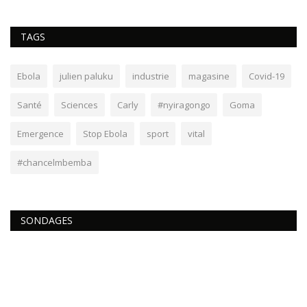
TAGS
Ebola
julien paluku
industrie
magasine
Covid-19
Santé
Sciences
Carly
#nyiragongo
Goma
Emergence
Stop Ebola
sport
vital
#chancelmbemba
SONDAGES