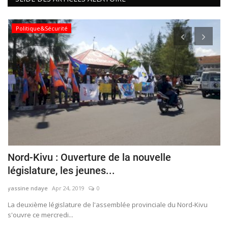
Politique&Sécurité
s
Nord-Kivu : Ouverture de la nouvelle
M
législature, les jeunes...
C
yassine ndaye
Apr 24, 2019
0
ya
La deuxième législature de l'assemblée provinciale du Nord-Kivu
​​
s'ouvre ce mercredi...
hi