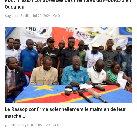
RDC: mission controversée des membres du P-DDRC-S en
Ouganda
Augustin Sadiki
Jul 22, 2024
0
Le Rassop confirme solennellement le maintien de leur
marche...
yassine ndaye
Jun 16, 2023
0