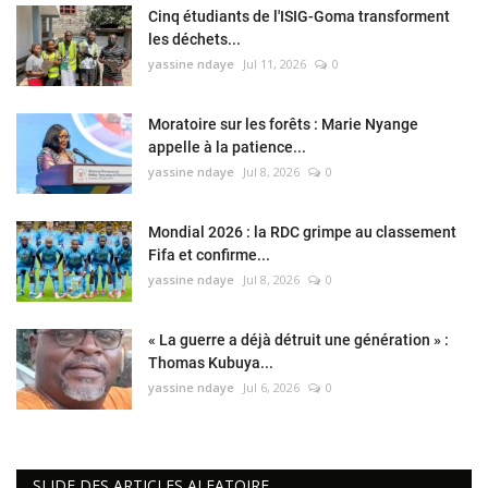
Cinq étudiants de l'ISIG-Goma transforment
les déchets...
yassine ndaye
Jul 11, 2026
0
Moratoire sur les forêts : Marie Nyange
appelle à la patience...
yassine ndaye
Jul 8, 2026
0
Mondial 2026 : la RDC grimpe au classement
Fifa et confirme...
yassine ndaye
Jul 8, 2026
0
« La guerre a déjà détruit une génération » :
Thomas Kubuya...
yassine ndaye
Jul 6, 2026
0
SLIDE DES ARTICLES ALEATOIRE