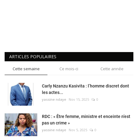
ARTICLES POPULAIRES
Cette semaine
Ce mois-ci
Cette année
Carly Nzanzu Kasivita : l’homme discret dont
les actes...
yassine ndaye
Nov 15, 2025
0
RDC : « Être femme, ministre et enceinte n’est
pas un crime »
yassine ndaye
Nov 5, 2025
0