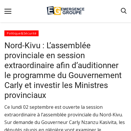
Politique&Sécurité
Nord-Kivu : L’assemblée
Accueil
provinciale en session
Contact
extraordinaire afin d’auditionner
Emergence
le programme du Gouvernement
Galerie
Carly et investir les Ministres
Terms & Conditions
provinciaux
Nos Publications
​​​​​​​Ce lundi 02 septembre est ouverte la session
Magazine
extraordinaire à l’assemblée provinciale du Nord-Kivu.
Nos Videos
Sur demande du Gouverneur Carly Nzanzu Kasivita, les
députés réunis en plénière vont examiner le
Partenaires