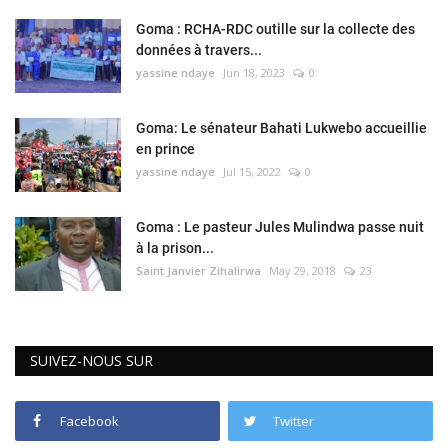
Goma : RCHA-RDC outille sur la collecte des
données à travers...
yassine ndaye
Jun 18, 2023
0
Goma: Le sénateur Bahati Lukwebo accueillie
en prince
yassine ndaye
Jul 15, 2022
0
Goma : Le pasteur Jules Mulindwa passe nuit
à la prison...
Saint Janvier Zihalirwa
May 29, 2018
23
SUIVEZ-NOUS SUR
Facebook
Twitter