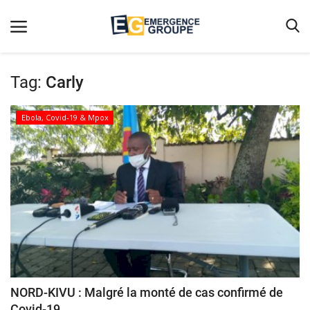
Tag:
Carly
Accueil
Ebola, Covid-19 & Mpox
Contact
Emergence
Galerie
Terms & Conditions
Nos Publications
Magazine
Nos Videos
NORD-KIVU : Malgré la monté de cas confirmé de
Covid-19,...
Partenaires