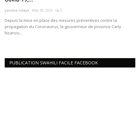
Connexion
yassine ndaye
May 30, 2020
0
​​​​​​​Depuis la mise en place des mesures préventives contre la
Register
propagation du Coronavirus, le gouverneur de province Carly
Nzanzu...
PUBLICATION SWAHILI FACILE FACEBOOK
Français