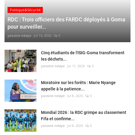
Politique&Sécurité
RDC : Trois officiers des FARDC déployés à Goma
pour surveiller...
yassine ndaye
Jul 14, 2026
0
Cinq étudiants de l'ISIG-Goma transforment
les déchets...
yassine ndaye
Jul 11, 2026
0
Moratoire sur les forêts : Marie Nyange
appelle à la patience...
yassine ndaye
Jul 8, 2026
0
Mondial 2026 : la RDC grimpe au classement
Fifa et confirme...
yassine ndaye
Jul 8, 2026
0