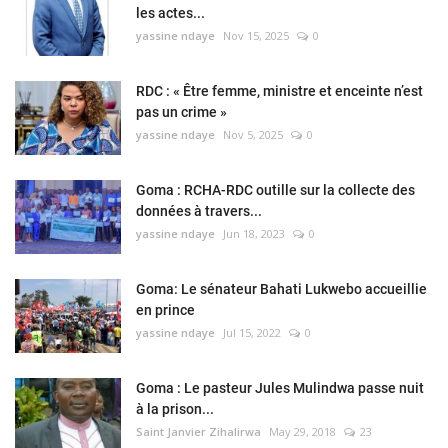
les actes...
yassine ndaye
Nov 15, 2025
0
RDC : « Être femme, ministre et enceinte n’est
pas un crime »
yassine ndaye
Nov 5, 2025
0
Goma : RCHA-RDC outille sur la collecte des
données à travers...
yassine ndaye
Jun 18, 2023
0
Goma: Le sénateur Bahati Lukwebo accueillie
en prince
yassine ndaye
Jul 15, 2022
0
Goma : Le pasteur Jules Mulindwa passe nuit
à la prison...
Saint Janvier Zihalirwa
May 29, 2018
23