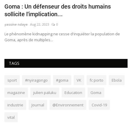
me
Goma : Un défenseur des droits humains
B
sollicite l'implication...
d
yassine ndaye
Aug 22, 2023
0
ya
Le phénomène kidnapping ne cesse d'inquiéter la population de
À 
Goma, après de multiples...
Ki
TAGS
sport
#nyiragongo
#goma
VK
fc porto
Ebola
magazine
julien paluku
Education
Goma
industrie
Journal
@Environnement
Covid-19
vital