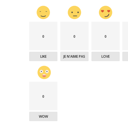
0
0
0
LIKE
JE N'AIME PAS
LOVE
0
WOW