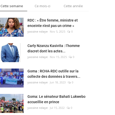
Cette semaine
Ce mois-ci
Cette année
RDC : « Être femme, ministre et
enceinte n’est pas un crime »
yassine ndaye
Nov 5, 2025
0
Carly Nzanzu Kasivita : l’homme
discret dont les actes...
yassine ndaye
Nov 15, 2025
0
Goma : RCHA-RDC outille sur la
collecte des données à travers...
yassine ndaye
Jun 18, 2023
0
Goma: Le sénateur Bahati Lukwebo
accueillie en prince
yassine ndaye
Jul 15, 2022
0