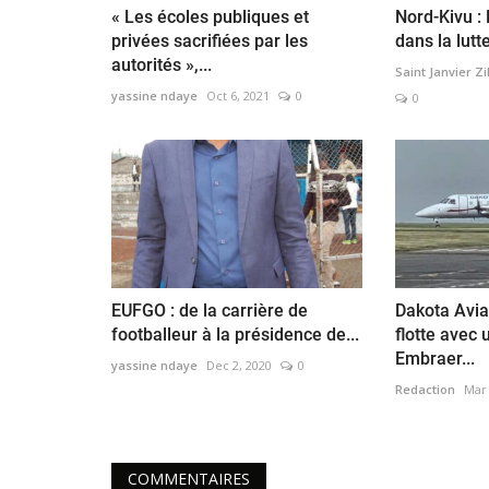
« Les écoles publiques et
Nord-Kivu : 
privées sacrifiées par les
dans la lutt
Lowa rend compte
Nord-Kivu : L’honorable Juvena
autorités »,...
Mubi croise son...
Saint Janvier Z
yassine ndaye
Oct 6, 2021
0
0
yassine ndaye
Nov 10, 2020
0
e Mining, à travers son
​​​​​​​Ce mardi 10 novembre, le gouverneur de prov
..
l’honorable Carly Nzanzu...
EUFGO : de la carrière de
Dakota Avia
footballeur à la présidence de...
flotte avec
Embraer...
yassine ndaye
Dec 2, 2020
0
Redaction
Mar 
COMMENTAIRES