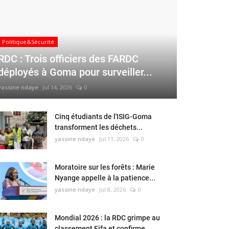
Politique&Sécurité
RDC : Trois officiers des FARDC
déployés à Goma pour surveiller...
yassine ndaye
Jul 14, 2026
0
Cinq étudiants de l'ISIG-Goma
transforment les déchets...
yassine ndaye
Jul 11, 2026
0
Moratoire sur les forêts : Marie
Nyange appelle à la patience...
yassine ndaye
Jul 8, 2026
0
Mondial 2026 : la RDC grimpe au
classement Fifa et confirme...