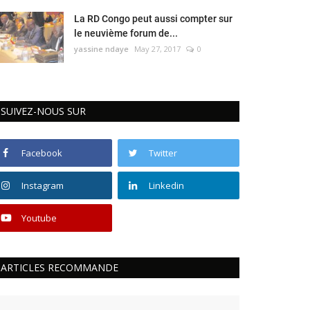
La RD Congo peut aussi compter sur
le neuvième forum de...
yassine ndaye
May 27, 2017
0
SUIVEZ-NOUS SUR
Facebook
Twitter
Instagram
Linkedin
Youtube
ARTICLES RECOMMANDE