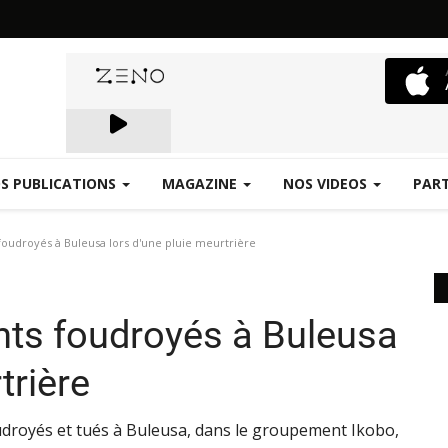
S PUBLICATIONS
MAGAZINE
NOS VIDEOS
PAR
Emergence.FM
foudroyés à Buleusa lors d'une pluie meurtrière
ants foudroyés à Buleusa
trière
udroyés et tués à Buleusa, dans le groupement Ikobo,