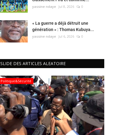
yassine ndaye
Jul 8, 2026
0
« La guerre a déjà détruit une
génération » : Thomas Kubuya...
yassine ndaye
Jul 6, 2026
0
SLIDE DES ARTICLES ALEATOIRE
Politique&Sécurité
Politique&Sécur