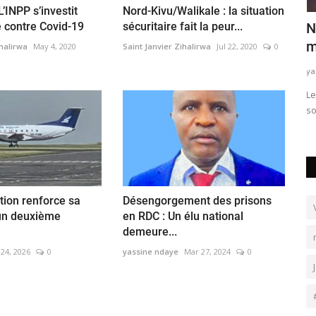
L’INPP s’investit
Nord-Kivu/Walikale : la situation
e contre Covid-19
sécuritaire fait la peur...
l Munubo
Nord Kivu : l’ICCN ne ferme pas les yeux
N
sur la spoliation...
m
ihalirwa
May 4, 2020
Saint Janvier Zihalirwa
Jul 22, 2020
0
yassine ndaye
Apr 16, 2024
0
ya
ince
Le Directeur Général de l’Institut Congolais pour la
Le
Conservation de la Nature exprime...
so
tion renforce sa
Désengorgement des prisons
 un deuxième
en RDC : Un élu national
demeure...
24, 2026
0
yassine ndaye
Mar 27, 2024
0