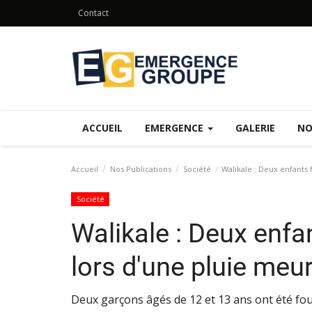
Contact
ACCUEIL
EMERGENCE
GALERIE
NO
Accueil
Nos Publications
Société
Walikale : Deux enfants 
Société
Walikale : Deux enf
lors d'une pluie meur
Deux garçons âgés de 12 et 13 ans ont été fo