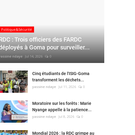
Politique&Sécurité
RDC : Trois officiers des FARDC
déployés à Goma pour surveiller...
yassine ndaye
Jul 14, 2026
0
Cinq étudiants de l'ISIG-Goma
transforment les déchets...
yassine ndaye
Jul 11, 2026
0
Moratoire sur les forêts : Marie
Nyange appelle à la patience...
yassine ndaye
Jul 8, 2026
0
Mondial 2026 : la RDC grimpe au