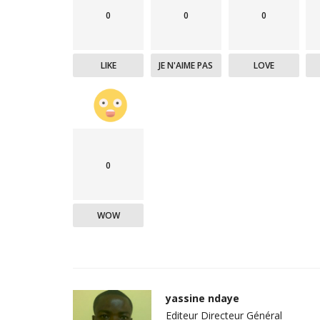
0
0
0
LIKE
JE N'AIME PAS
LOVE
0
Société
WOW
yassine ndaye
Editeur Directeur Général