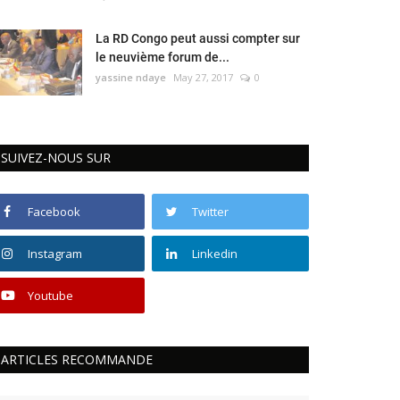
La RD Congo peut aussi compter sur
le neuvième forum de...
yassine ndaye
May 27, 2017
0
SUIVEZ-NOUS SUR
Facebook
Twitter
Instagram
Linkedin
Youtube
ARTICLES RECOMMANDE