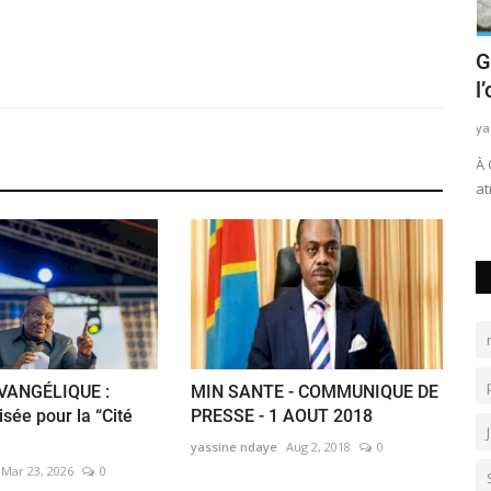
 enfants
Fatshi à l’Est : la soif de paix des
G
Congolais
l
yassine ndaye
Apr 16, 2019
0
ya
ent les rues
Depuis sa prise des fonctions en janvier de cette année,
​​
c’est la première fois...
at
VANGÉLIQUE :
MIN SANTE - COMMUNIQUE DE
sée pour la “Cité
PRESSE - 1 AOUT 2018
yassine ndaye
Aug 2, 2018
0
Mar 23, 2026
0