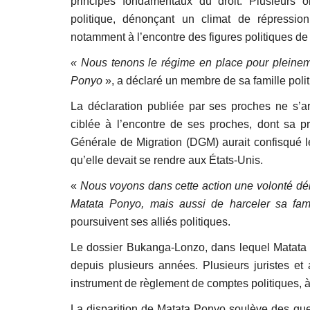
principes fondamentaux du droit. Plusieurs o
politique, dénonçant un climat de répressio
notamment à l’encontre des figures politiques de 
« Nous tenons le régime en place pour pleineme
Ponyo
», a déclaré un membre de sa famille polit
La déclaration publiée par ses proches ne s’ar
ciblée à l’encontre de ses proches, dont sa pro
Générale de Migration (DGM) aurait confisqué le
qu’elle devait se rendre aux États-Unis.
«
Nous voyons dans cette action une volonté déli
Matata Ponyo, mais aussi de harceler sa fami
poursuivent ses alliés politiques.
Le dossier Bukanga-Lonzo, dans lequel Matata P
depuis plusieurs années. Plusieurs juristes et 
instrument de règlement de comptes politiques, à
La disparition de Matata Ponyo soulève des ques