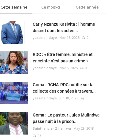
Cette semaine
Ce mois-ci
Cette année
Carly Nzanzu Kasivita : l’homme
discret dont les actes...
yassine ndaye
Nov 15, 2025
0
RDC : « Être femme, ministre et
enceinte n’est pas un crime »
yassine ndaye
Nov 5, 2025
0
Goma : RCHA-RDC outille sur la
collecte des données à travers...
yassine ndaye
Jun 18, 2023
0
Goma : Le pasteur Jules Mulindwa
passe nuit à la prison...
Saint Janvier Zihalirwa
May 29, 2018
23