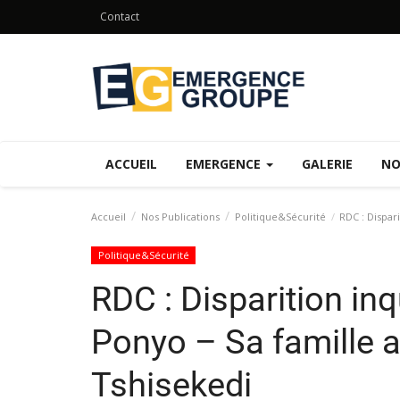
Contact
ACCUEIL
EMERGENCE
GALERIE
NO
Accueil
Nos Publications
Politique&Sécurité
RDC : Dispari
Politique&Sécurité
RDC : Disparition in
Ponyo – Sa famille 
Tshisekedi