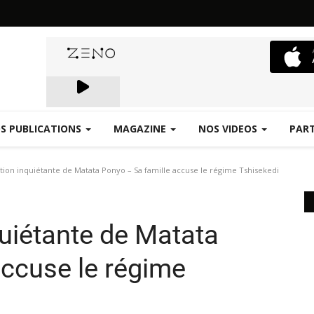
S PUBLICATIONS
MAGAZINE
NOS VIDEOS
PAR
Emergence.FM
tion inquiétante de Matata Ponyo – Sa famille accuse le régime Tshisekedi
quiétante de Matata
accuse le régime