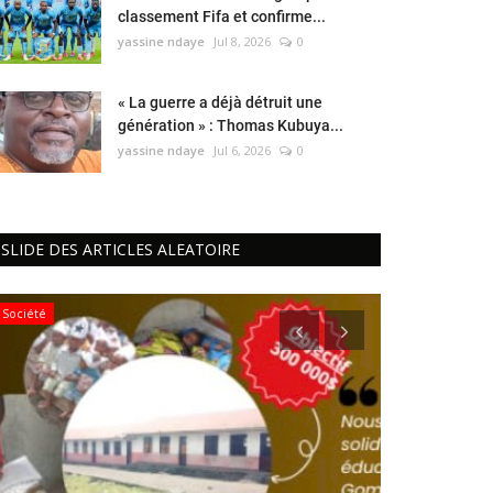
classement Fifa et confirme...
yassine ndaye
Jul 8, 2026
0
« La guerre a déjà détruit une
génération » : Thomas Kubuya...
yassine ndaye
Jul 6, 2026
0
SLIDE DES ARTICLES ALEATOIRE
Société
Politique&Sécur