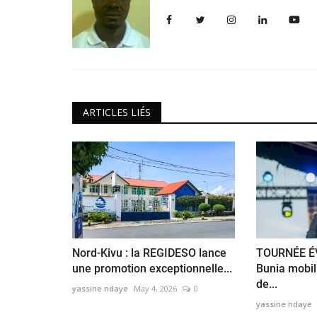
ains retrouvés en
Goma : le calvaire quotidien des
du commerce ambulant,...
yassine ndaye
Jun 10, 2026
0
vus sur des tombes le
​​​​​​​Ils ont entre 8 et 16 ans. Dès l'aube, ils arpent
ARTICLES LIÉS
..
poussiéreuses...
Nord-Kivu : la REGIDESO lance
TOURNÉE É
une promotion exceptionnelle...
Bunia mobili
de...
yassine ndaye
May 4, 2026
0
yassine ndaye