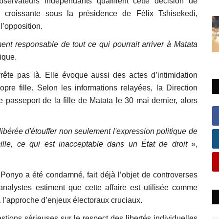
bservateurs indépendants qualifient cette décision de
n croissante sous la présidence de Félix Tshisekedi,
l’opposition.
nt responsable de tout ce qui pourrait arriver à Matata
ique.
rête pas là. Elle évoque aussi des actes d’intimidation
pre fille. Selon les informations relayées, la Direction
 passeport de la fille de Matata le 30 mai dernier, alors
bérée d'étouffer non seulement l'expression politique de
lle, ce qui est inacceptable dans un État de droit
»,
onyo a été condamné, fait déjà l’objet de controverses
analystes estiment que cette affaire est utilisée comme
 l’approche d’enjeux électoraux cruciaux.
tions sérieuses sur le respect des libertés individuelles