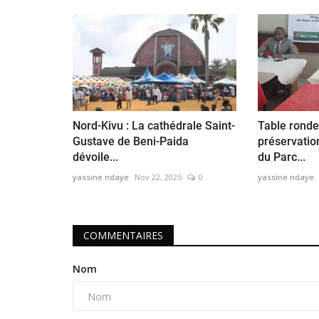
Nord-Kivu : La cathédrale Saint-
Table ronde
Gustave de Beni-Paida
préservati
dévoile...
du Parc...
yassine ndaye
Nov 22, 2025
0
yassine ndaye
COMMENTAIRES
Nom