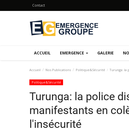
Contact
ACCUEIL
EMERGENCE
GALERIE
NO
Accueil
Nos Publications
Politique&Sécurité
Turunga: la p
Politique&Sécurité
Turunga: la police d
manifestants en colè
l'insécurité