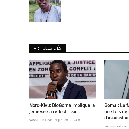
ARTICLES LIÉS
Politique&Sécurité
Nord-Kivu: BloGoma implique la
Goma : La 
jeunesse à réfléchir sur...
une fois de 
d'assassina
yassine ndaye
Sep 3, 2019
0
yassine ndaye