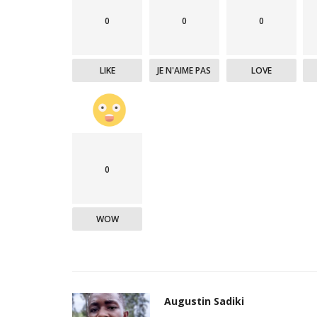
0
0
0
LIKE
JE N'AIME PAS
LOVE
0
WOW
Augustin Sadiki