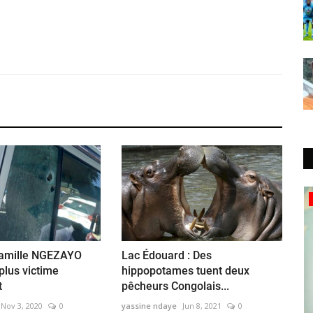
Interview
famille NGEZAYO
Lac Édouard : Des
plus victime
hippopotames tuent deux
t
pêcheurs Congolais...
Nov 3, 2020
0
yassine ndaye
Jun 8, 2021
0