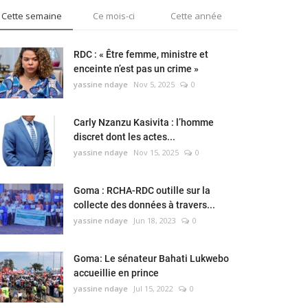
Cette semaine
Ce mois-ci
Cette année
RDC : « Être femme, ministre et
enceinte n’est pas un crime »
yassine ndaye
Nov 5, 2025
0
Carly Nzanzu Kasivita : l’homme
discret dont les actes...
yassine ndaye
Nov 15, 2025
0
Goma : RCHA-RDC outille sur la
collecte des données à travers...
yassine ndaye
Jun 18, 2023
0
Goma: Le sénateur Bahati Lukwebo
accueillie en prince
yassine ndaye
Jul 15, 2022
0