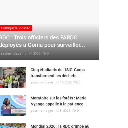
Politique&Sécurité
RDC : Trois officiers des FARDC
déployés à Goma pour surveiller...
yassine ndaye
Jul 14, 2026
0
Cinq étudiants de l'ISIG-Goma
transforment les déchets...
yassine ndaye
Jul 11, 2026
0
Moratoire sur les forêts : Marie
Nyange appelle à la patience...
yassine ndaye
Jul 8, 2026
0
Mondial 2026 : la RDC grimpe au