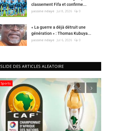
classement Fifa et confirme...
yassine ndaye
Jul 8, 2026
0
« La guerre a déjà détruit une
génération » : Thomas Kubuya...
yassine ndaye
Jul 6, 2026
0
SLIDE DES ARTICLES ALEATOIRE
Sports
Environnement