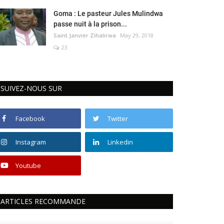
Goma : Le pasteur Jules Mulindwa
passe nuit à la prison...
Saint Janvier Zihalirwa
May 29, 2018
23
SUIVEZ-NOUS SUR
Facebook
Twitter
Instagram
Linkedin
Youtube
ARTICLES RECOMMANDE