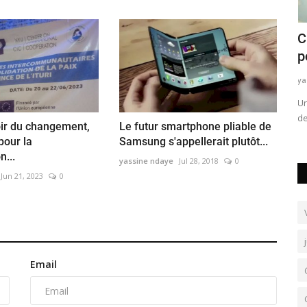
ntaires,
Interview : Fidèle Kitsa Tukinalwa, un
C
jeune journaliste...
p
yassine ndaye
Jul 4, 2020
1
ya
​​​​​​​Fidèle Kitsa est un jeune journaliste qui avance de mieux
​​
en mieux dans ce...
de
oir du changement,
Le futur smartphone pliable de
pour la
Samsung s'appellerait plutôt...
n...
yassine ndaye
Jul 28, 2018
0
Jun 21, 2023
0
Email