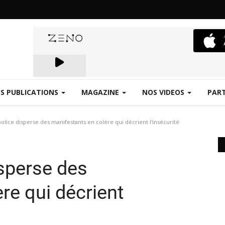
S PUBLICATIONS
MAGAZINE
NOS VIDEOS
PAR
Emergence.FM
olice disperse des manifestants en colère qui décrient l'insécurité
isperse des
re qui décrient