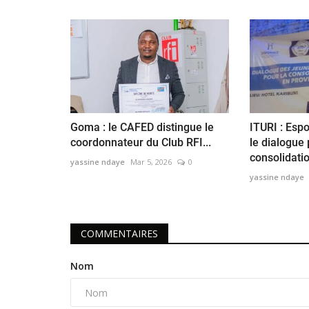
it le nom du chef
Nord-kivu : en vacances parleme
Adèle Bazizane...
Augustin Sadiki
Jul 8, 2024
0
Goma : le CAFED distingue le
ITURI : Esp
coordonnateur du Club RFI...
le dialogue 
consolidatio
yassine ndaye
Mar 5, 2026
0
yassine ndaye
COMMENTAIRES
Nom