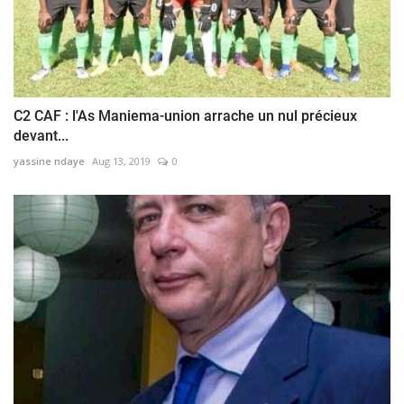
C2 CAF : l'As Maniema-union arrache un nul précieux
devant...
yassine ndaye
Aug 13, 2019
0