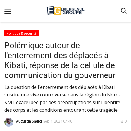
Politique&Sécurité
Polémique autour de
Accueil
l'enterrement des déplacés à
Contact
Kibati, réponse de la cellule de
Emergence
communication du gouverneur
Galerie
La question de l'enterrement des déplacés à Kibati
Terms & Conditions
suscite une vive controverse dans la région du Nord-
Nos Publications
Kivu, exacerbée par des préoccupations sur l'identité
Magazine
des corps et les conditions entourant cette tragédie.
Nos Videos
Augustin Sadiki
Sep 4, 2024 07:40
0
Partenaires