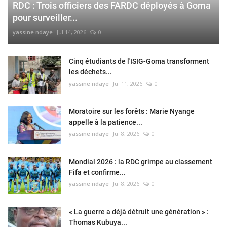
RDC : Trois officiers des FARDC déployés à Goma
pour surveiller...
yassine ndaye
Jul 14, 2026
0
Cinq étudiants de l'ISIG-Goma transforment
les déchets...
yassine ndaye
Jul 11, 2026
0
Moratoire sur les forêts : Marie Nyange
appelle à la patience...
yassine ndaye
Jul 8, 2026
0
Mondial 2026 : la RDC grimpe au classement
Fifa et confirme...
yassine ndaye
Jul 8, 2026
0
« La guerre a déjà détruit une génération » :
Thomas Kubuya...