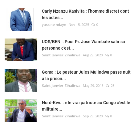
Carly Nzanzu Kasivita : l’homme discret dont
les actes...
yassine ndaye
Nov 15, 2025
0
UOS/BENI : Pour Pr. José Wambale salir sa
personne c’est...
Saint Janvier Zihalirwa
Aug 29, 2020
0
Goma : Le pasteur Jules Mulindwa passe nuit
à la prison...
Saint Janvier Zihalirwa
May 29, 2018
23
Nord-Kivu : « le vrai patriote au Congo c'est le
militaire...
Saint Janvier Zihalirwa
Sep 28, 2020
0