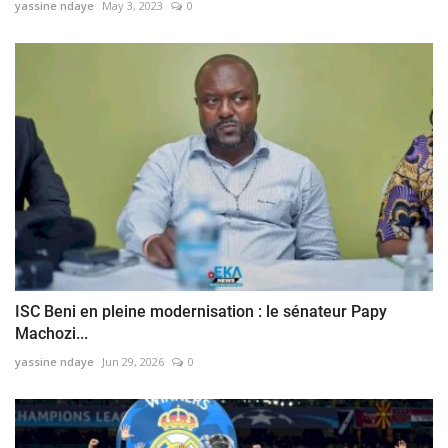
yassine ndaye
May 3, 2023
0
ISC Beni en pleine modernisation : le sénateur Papy
Machozi...
yassine ndaye
Jun 29, 2026
0