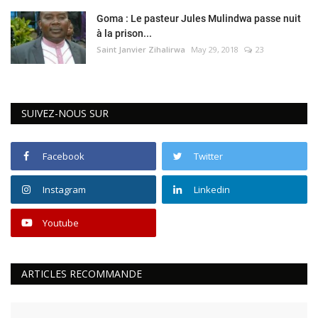
Goma : Le pasteur Jules Mulindwa passe nuit
à la prison...
Saint Janvier Zihalirwa
May 29, 2018
23
SUIVEZ-NOUS SUR
Facebook
Twitter
Instagram
Linkedin
Youtube
ARTICLES RECOMMANDE