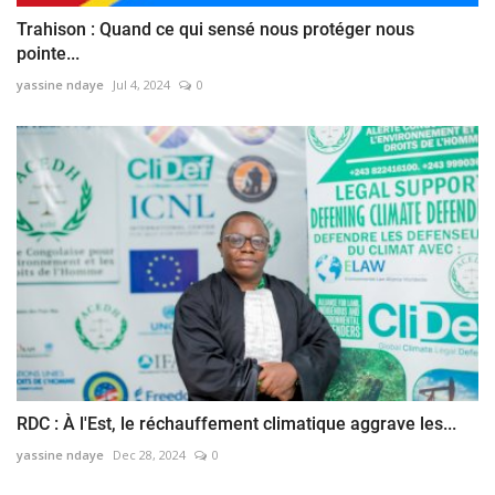
Trahison : Quand ce qui sensé nous protéger nous
pointe...
yassine ndaye
Jul 4, 2024
0
RDC : À l'Est, le réchauffement climatique aggrave les...
yassine ndaye
Dec 28, 2024
0