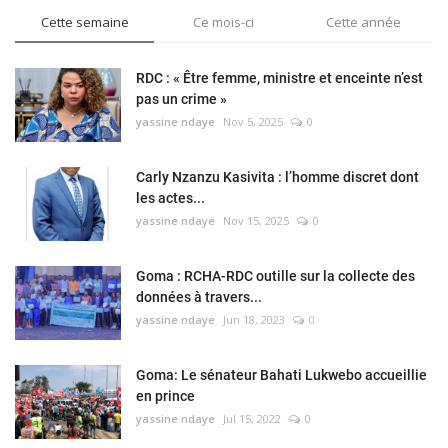
Cette semaine
Ce mois-ci
Cette année
RDC : « Être femme, ministre et enceinte n’est
pas un crime »
yassine ndaye
Nov 5, 2025
0
Carly Nzanzu Kasivita : l’homme discret dont
les actes...
yassine ndaye
Nov 15, 2025
0
Goma : RCHA-RDC outille sur la collecte des
données à travers...
yassine ndaye
Jun 18, 2023
0
Goma: Le sénateur Bahati Lukwebo accueillie
en prince
yassine ndaye
Jul 15, 2022
0