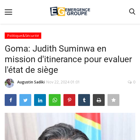
Politique&Sécurité
Goma: Judith Suminwa en
Accueil
mission d'itinerance pour evaluer
Contact
l'état de siège
Emergence
Augustin Sadiki
Nov 22, 2024 01:01
0
Galerie
Terms & Conditions
Nos Publications
Magazine
Nos Videos
Partenaires