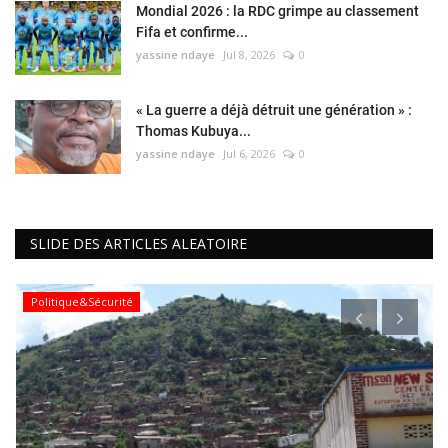
Mondial 2026 : la RDC grimpe au classement
Fifa et confirme...
yassine ndaye
Jul 8, 2026
0
« La guerre a déjà détruit une génération » :
Thomas Kubuya...
yassine ndaye
Jul 6, 2026
0
SLIDE DES ARTICLES ALEATOIRE
Politique&Sécurité