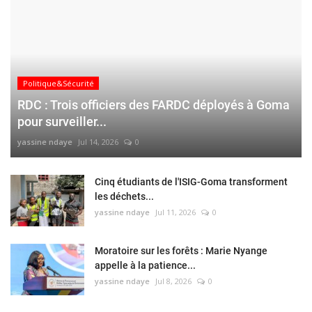
Politique&Sécurité
RDC : Trois officiers des FARDC déployés à Goma
pour surveiller...
yassine ndaye
Jul 14, 2026
0
Cinq étudiants de l'ISIG-Goma transforment
les déchets...
yassine ndaye
Jul 11, 2026
0
Moratoire sur les forêts : Marie Nyange
appelle à la patience...
yassine ndaye
Jul 8, 2026
0