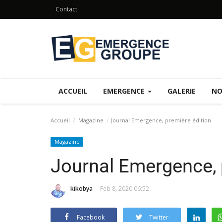
Contact
ACCUEIL
EMERGENCE
GALERIE
NO
Accueil
Magazine
Journal Emergence, première édition
Magazine
Journal Emergence, 
kikobya
Feb 8, 2020 06:52
Facebook
Twitter