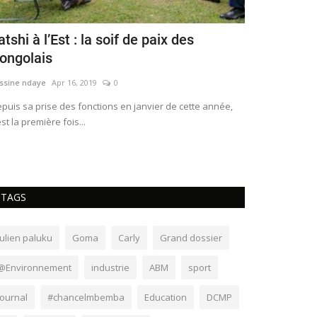
atshi à l’Est : la soif de paix des
Theo KASI 
ongolais
l’autorité de
ssine ndaye
Apr 16, 2019
0
yassine ndaye
Ma
puis sa prise des fonctions en janvier de cette année,
A la recherche de
est la première fois...
communautés, le
TAGS
julien paluku
Goma
Carly
Grand dossier
@Environnement
industrie
ABM
sport
Journal
#chancelmbemba
Education
DCMP