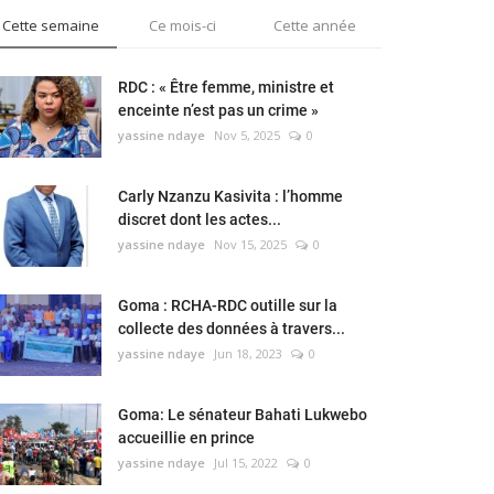
Cette semaine
Ce mois-ci
Cette année
RDC : « Être femme, ministre et
enceinte n’est pas un crime »
yassine ndaye
Nov 5, 2025
0
Carly Nzanzu Kasivita : l’homme
discret dont les actes...
yassine ndaye
Nov 15, 2025
0
Goma : RCHA-RDC outille sur la
collecte des données à travers...
yassine ndaye
Jun 18, 2023
0
Goma: Le sénateur Bahati Lukwebo
accueillie en prince
yassine ndaye
Jul 15, 2022
0