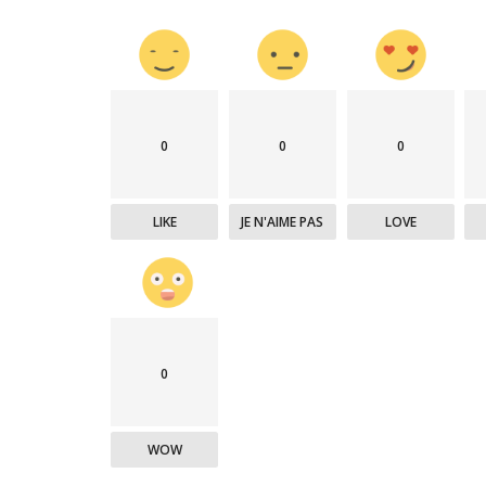
0
0
0
LIKE
JE N'AIME PAS
LOVE
Politique&Sécurité
0
WOW