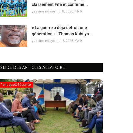
classement Fifa et confirme...
yassine ndaye
Jul 8, 2026
0
« La guerre a déjà détruit une
génération » : Thomas Kubuya...
yassine ndaye
Jul 6, 2026
0
SLIDE DES ARTICLES ALEATOIRE
Politique&Sécurité
Magazine