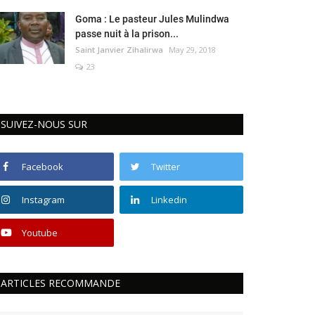
Goma : Le pasteur Jules Mulindwa
passe nuit à la prison...
Saint Janvier Zihalirwa
May 29, 2018
23
SUIVEZ-NOUS SUR
Facebook
Twitter
Instagram
Linkedin
Youtube
ARTICLES RECOMMANDE