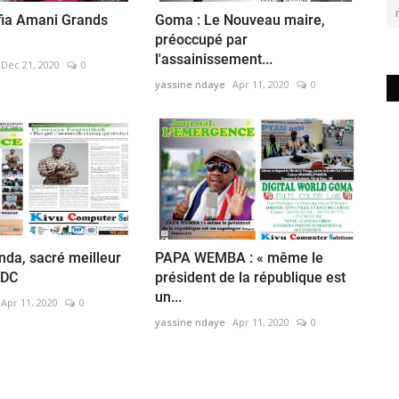
Afia Amani Grands
Goma : Le Nouveau maire,
préoccupé par
l'assainissement...
Dec 21, 2020
0
yassine ndaye
Apr 11, 2020
0
da, sacré meilleur
PAPA WEMBA : « même le
RDC
président de la république est
un...
Apr 11, 2020
0
yassine ndaye
Apr 11, 2020
0