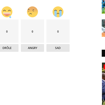
0
0
0
DRÔLE
ANGRY
SAD
Politique&Sécurité