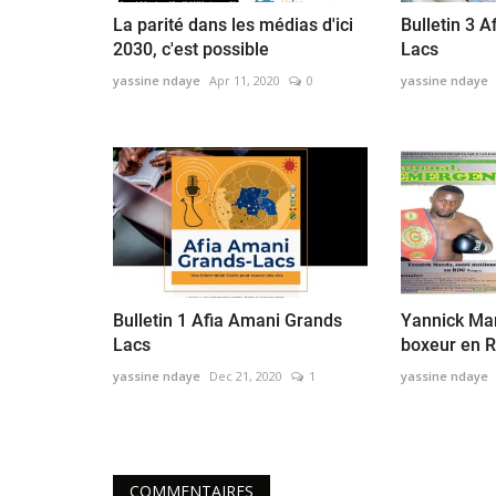
La parité dans les médias d'ici
Bulletin 3 
2030, c'est possible
Lacs
yassine ndaye
Apr 11, 2020
0
yassine ndaye
Bulletin 1 Afia Amani Grands
Yannick Man
Lacs
boxeur en 
yassine ndaye
Dec 21, 2020
1
yassine ndaye
COMMENTAIRES