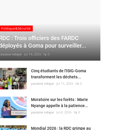
Politique&Sécurité
RDC : Trois officiers des FARDC
déployés à Goma pour surveiller...
yassine ndaye
Jul 14, 2026
0
Cinq étudiants de l'ISIG-Goma
transforment les déchets...
yassine ndaye
Jul 11, 2026
0
Moratoire sur les forêts : Marie
Nyange appelle à la patience...
yassine ndaye
Jul 8, 2026
0
Mondial 2026 : la RDC grimpe au