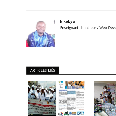
ineuses riches en
Walikale : Affrontement à Pinga,
tion
habitants passent...
kikobya
Enseignant chercheur / Web Déve
Saint Janvier Zihalirwa
Sep 24, 2020
0
i dernier, les journalistes de
La société civile de la cité de Pinga dans le gr
IHANA alerte sur le déplacement...
ARTICLES LIÉS