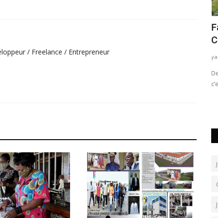
 les
Jean-Marc Kabund : un discours de
F
vérité qui rallume la...
C
loppeur / Freelance / Entrepreneur
yassine ndaye
Nov 5, 2025
0
ya
oupement
La Fédération du Nord-Kivu 3 du parti Alliance pour le
De
Changement (A.Ch) salue avec...
c’