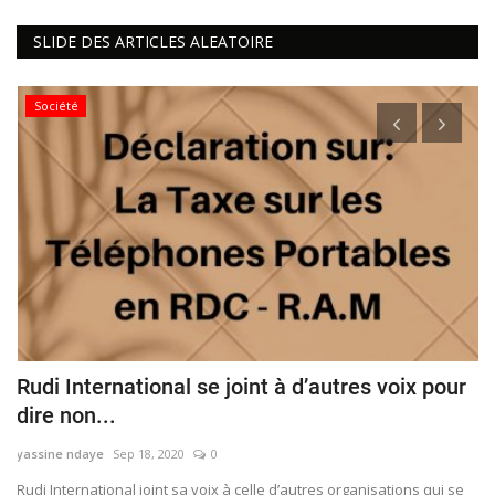
SLIDE DES ARTICLES ALEATOIRE
Société
Rudi International se joint à d’autres voix pour
B
dire non...
M
yassine ndaye
Sep 18, 2020
0
ya
Rudi International joint sa voix à celle d’autres organisations qui se
​​