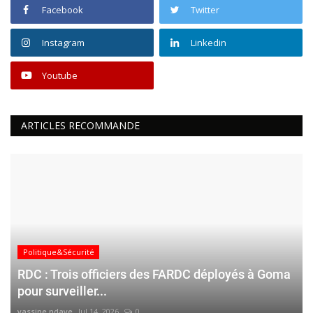
Facebook
Twitter
Instagram
Linkedin
Youtube
ARTICLES RECOMMANDE
Politique&Sécurité
RDC : Trois officiers des FARDC déployés à Goma
pour surveiller...
yassine ndaye
Jul 14, 2026
0