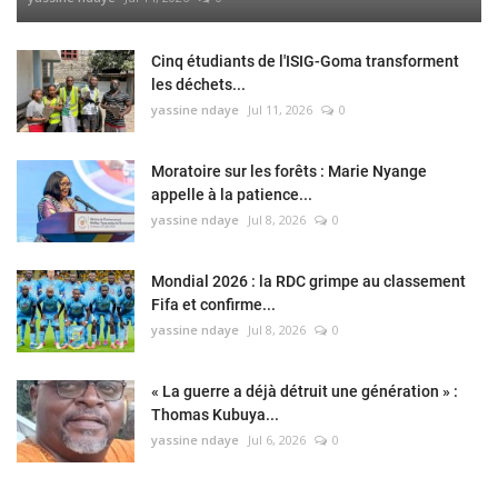
Cinq étudiants de l'ISIG-Goma transforment
les déchets...
yassine ndaye
Jul 11, 2026
0
Moratoire sur les forêts : Marie Nyange
appelle à la patience...
yassine ndaye
Jul 8, 2026
0
Mondial 2026 : la RDC grimpe au classement
Fifa et confirme...
yassine ndaye
Jul 8, 2026
0
« La guerre a déjà détruit une génération » :
Thomas Kubuya...
yassine ndaye
Jul 6, 2026
0