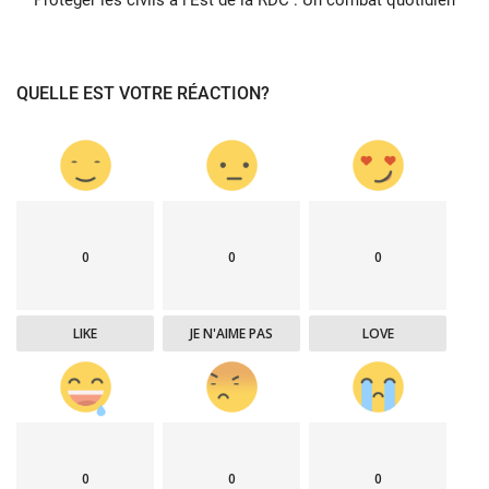
Protéger les civils à l'Est de la RDC : Un combat quotidien
QUELLE EST VOTRE RÉACTION?
0
0
0
LIKE
JE N'AIME PAS
LOVE
0
0
0