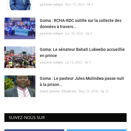
yassine ndaye
Nov 15, 2025
0
Goma : RCHA-RDC outille sur la collecte des
données à travers...
yassine ndaye
Jun 18, 2023
0
Goma: Le sénateur Bahati Lukwebo accueillie
en prince
yassine ndaye
Jul 15, 2022
0
Goma : Le pasteur Jules Mulindwa passe nuit
à la prison...
Saint Janvier Zihalirwa
May 29, 2018
23
SUIVEZ-NOUS SUR