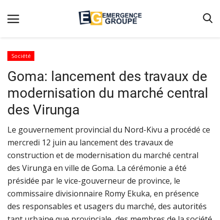
Société
Goma: lancement des travaux de
Accueil
modernisation du marché central
Contact
des Virunga
Emergence
Le gouvernement provincial du Nord-Kivu a procédé ce
Galerie
mercredi 12 juin au lancement des travaux de
Terms & Conditions
construction et de modernisation du marché central
Nos Publications
des Virunga en ville de Goma. La cérémonie a été
présidée par le vice-gouverneur de province, le
Magazine
commissaire divisionnaire Romy Ekuka, en présence
Nos Videos
des responsables et usagers du marché, des autorités
tant urbaine que provinciale, des membres de la société
Partenaires