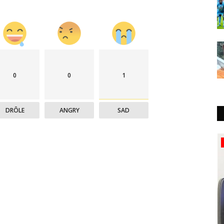
0
0
1
DRÔLE
ANGRY
SAD
Politique&Sécurité