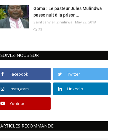
Goma : Le pasteur Jules Mulindwa
passe nuit à la prison...
Saint Janvier Zihalirwa
May 29, 2018
23
SUIVEZ-NOUS SUR
Facebook
Twitter
Instagram
Linkedin
Youtube
ARTICLES RECOMMANDE