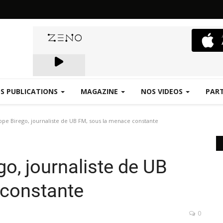
S PUBLICATIONS
MAGAZINE
NOS VIDEOS
PAR
Emergence.FM
ppe Birego, journaliste de UB FM, sous la menace constante
go, journaliste de UB
 constante
0