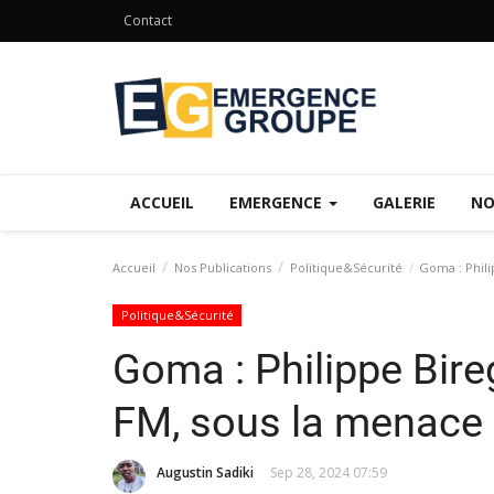
Contact
ACCUEIL
EMERGENCE
GALERIE
NO
Accueil
Nos Publications
Politique&Sécurité
Goma : Phili
Politique&Sécurité
Goma : Philippe Bire
FM, sous la menace
Augustin Sadiki
Sep 28, 2024 07:59