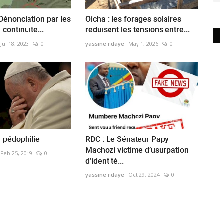
 Dénonciation par les
Oicha : les forages solaires
continuité...
réduisent les tensions entre...
Jul 18, 2023
0
yassine ndaye
May 1, 2026
0
la pédophilie
RDC : Le Sénateur Papy
Machozi victime d’usurpation
Feb 25, 2019
0
d’identité...
yassine ndaye
Oct 29, 2024
0