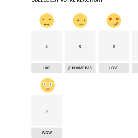
QUELLE EST VOTRE RÉACTION?
0
0
0
LIKE
JE N'AIME PAS
LOVE
Société
0
WOW