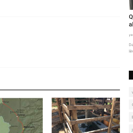
les
Jean Paul Waitswalo appelle à l'unité
Q
nationale pour une...
a
yassine ndaye
Dec 23, 2024
0
ya
nts aux
Face à la crise persistante à l’Est de la République
Da
Démocratique du Congo, Jean...
lè