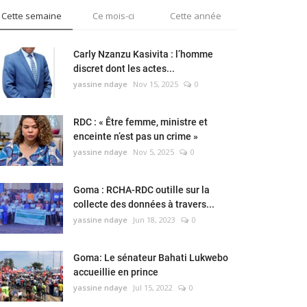
Cette semaine
Ce mois-ci
Cette année
Carly Nzanzu Kasivita : l’homme
discret dont les actes...
yassine ndaye
Nov 15, 2025
0
RDC : « Être femme, ministre et
enceinte n’est pas un crime »
yassine ndaye
Nov 5, 2025
0
Goma : RCHA-RDC outille sur la
collecte des données à travers...
yassine ndaye
Jun 18, 2023
0
Goma: Le sénateur Bahati Lukwebo
accueillie en prince
yassine ndaye
Jul 15, 2022
0