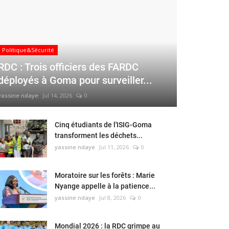
Politique&Sécurité
RDC : Trois officiers des FARDC
déployés à Goma pour surveiller...
yassine ndaye
Jul 14, 2026
0
Cinq étudiants de l'ISIG-Goma
transforment les déchets...
yassine ndaye
Jul 11, 2026
0
Moratoire sur les forêts : Marie
Nyange appelle à la patience...
yassine ndaye
Jul 8, 2026
0
Mondial 2026 : la RDC grimpe au