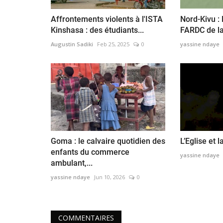
Affrontements violents à l'ISTA
Nord-Kivu :
Kinshasa : des étudiants...
FARDC de la 
Augustin Sadiki
Feb 25, 2025
0
yassine ndaye
Goma : le calvaire quotidien des
L’Eglise et 
enfants du commerce
yassine ndaye
ambulant,...
yassine ndaye
Jun 10, 2026
0
COMMENTAIRES