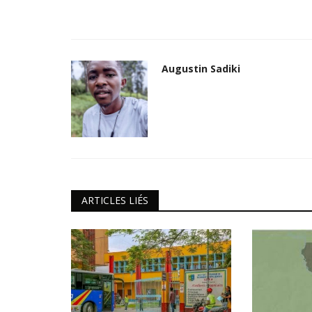
personnes
Goma: P.A.I.F soutient toujours 
 des...
femmes politiques et...
Augustin Sadiki
yassine ndaye
Feb 19, 2019
0
​​​​​​​Dans la visée d'encadrer les candidats perda
élections ténues en décembre...
ARTICLES LIÉS