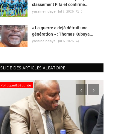
classement Fifa et confirme...
yassine ndaye
Jul 8, 2026
0
« La guerre a déjà détruit une
génération » : Thomas Kubuya...
yassine ndaye
Jul 6, 2026
0
SLIDE DES ARTICLES ALEATOIRE
Politique&Sécurité
Santé