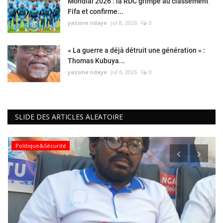
Mondial 2026 : la RDC grimpe au classement
Fifa et confirme...
yassine ndaye
Jul 8, 2026
0
« La guerre a déjà détruit une génération » :
Thomas Kubuya...
yassine ndaye
Jul 6, 2026
0
SLIDE DES ARTICLES ALEATOIRE
Société