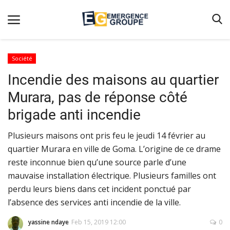
Société
Incendie des maisons au quartier
Accueil
Murara, pas de réponse côté
Contact
brigade anti incendie
Emergence
​​​​​​​Plusieurs maisons ont pris feu le jeudi 14 février au
Galerie
quartier Murara en ville de Goma. L’origine de ce drame
Terms & Conditions
reste inconnue bien qu’une source parle d’une
Nos Publications
mauvaise installation électrique. Plusieurs familles ont
perdu leurs biens dans cet incident ponctué par
Magazine
l’absence des services anti incendie de la ville.
Nos Videos
yassine ndaye
Feb 15, 2019 12:00
0
Partenaires