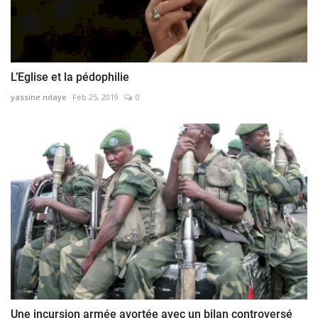
L’Eglise et la pédophilie
yassine ndaye
Feb 25, 2019
0
Une incursion armée avortée avec un bilan controversé