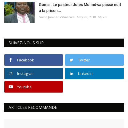
Goma : Le pasteur Jules Mulindwa passe nuit
à la prison...
Saint Janvier Zihalirwa
May 29, 2018
23
SUIVEZ-NOUS SUR
Facebook
Twitter
Instagram
Linkedin
Youtube
ARTICLES RECOMMANDE