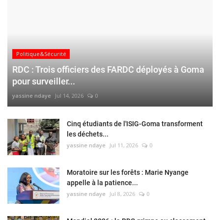
Politique&Sécurité
RDC : Trois officiers des FARDC déployés à Goma
pour surveiller...
yassine ndaye
Jul 14, 2026
0
Cinq étudiants de l'ISIG-Goma transforment
les déchets...
yassine ndaye
Jul 11, 2026
0
Moratoire sur les forêts : Marie Nyange
appelle à la patience...
yassine ndaye
Jul 8, 2026
0