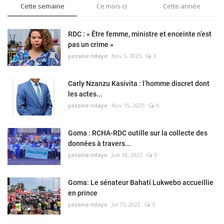
Cette semaine
Ce mois-ci
Cette année
RDC : « Être femme, ministre et enceinte n’est
pas un crime »
yassine ndaye
Nov 5, 2025
0
Carly Nzanzu Kasivita : l’homme discret dont
les actes...
yassine ndaye
Nov 15, 2025
0
Goma : RCHA-RDC outille sur la collecte des
données à travers...
yassine ndaye
Jun 18, 2023
0
Goma: Le sénateur Bahati Lukwebo accueillie
en prince
yassine ndaye
Jul 15, 2022
0