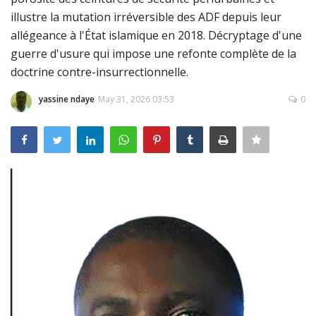
illustre la mutation irréversible des ADF depuis leur
Connexion
allégeance à l'État islamique en 2018. Décryptage d'une
Register
guerre d'usure qui impose une refonte complète de la
doctrine contre-insurrectionnelle.
yassine ndaye
May 31, 2026 03:53
0
Français