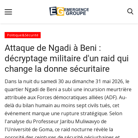
Politique&Sécurité
Attaque de Ngadi à Beni :
Accueil
décryptage militaire d'un raid qui
Contact
change la donne sécuritaire
Emergence
Dans la nuit du samedi 30 au dimanche 31 mai 2026, le
Galerie
quartier Ngadi de Beni a subi une incursion meurtrière
Terms & Conditions
attribuée aux Forces démocratiques alliées (ADF). Au-
Nos Publications
delà du bilan humain au moins sept civils tués, cet
événement marque une rupture stratégique. Selon
Magazine
l'analyse du Professeur Jaribu Muliwavyo de
Nos Videos
l'Université de Goma, ce raid nocturne révèle la
porosité des ceintures de sécurité périurbaines et
Partenaires