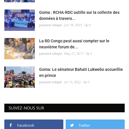
Goma : RCHA-RDC outille sur la collecte des
données à travers...
yassine ndaye
Jun 18, 2023
0
La RD Congo peut aussi compter sur le
neuvième forum de...
yassine ndaye
May 27, 2017
0
Goma: Le sénateur Bahati Lukwebo accueillie
en prince
yassine ndaye
Jul 15, 2022
0
SUIVEZ-NOUS SUR
Facebook
Twitter