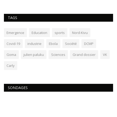
TAGS
Emergence
Education
sports
Nord-Kivu
Covid-19
industrie
Ebola
Société
DCMP
Goma
julien paluku
Sciences
Grand dossier
VK
Carly
SONDAGES