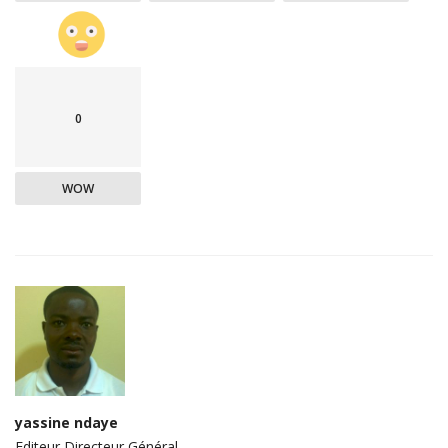
0
WOW
yassine ndaye
Editeur Directeur Général