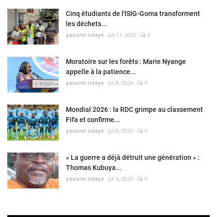
Cinq étudiants de l'ISIG-Goma transforment
les déchets...
yassine ndaye
Jul 11, 2026
0
Moratoire sur les forêts : Marie Nyange
appelle à la patience...
yassine ndaye
Jul 8, 2026
0
Mondial 2026 : la RDC grimpe au classement
Fifa et confirme...
yassine ndaye
Jul 8, 2026
0
« La guerre a déjà détruit une génération » :
Thomas Kubuya...
yassine ndaye
Jul 6, 2026
0