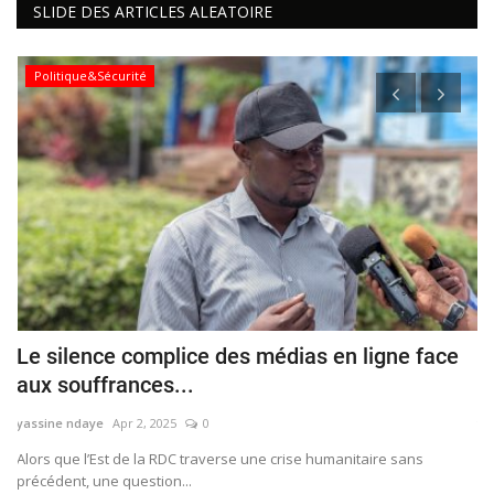
SLIDE DES ARTICLES ALEATOIRE
Politique&Sécurité
Le silence complice des médias en ligne face
L
aux souffrances...
g
yassine ndaye
Apr 2, 2025
0
ya
tes
Alors que l’Est de la RDC traverse une crise humanitaire sans
Le
précédent, une question...
de