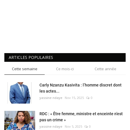
ARTICLES POPULAIRES
Cette semaine
Ce mois-ci
Cette année
Carly Nzanzu Kasivita : l’homme discret dont
les actes...
yassine ndaye
Nov 15, 2025
0
RDC : « Être femme, ministre et enceinte n’est
pas un crime »
yassine ndaye
Nov 5, 2025
0