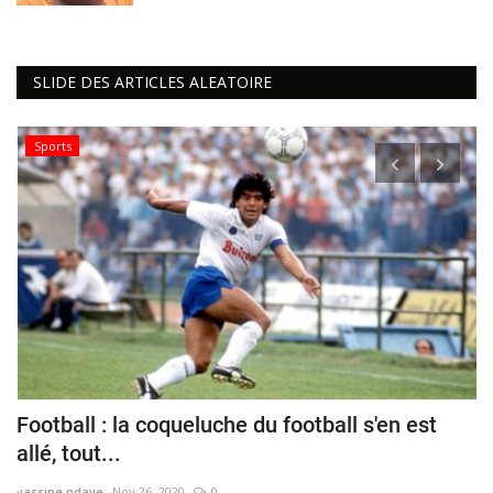
SLIDE DES ARTICLES ALEATOIRE
Sports
Football : la coqueluche du football s'en est
R
allé, tout...
s
yassine ndaye
Nov 26, 2020
0
ya