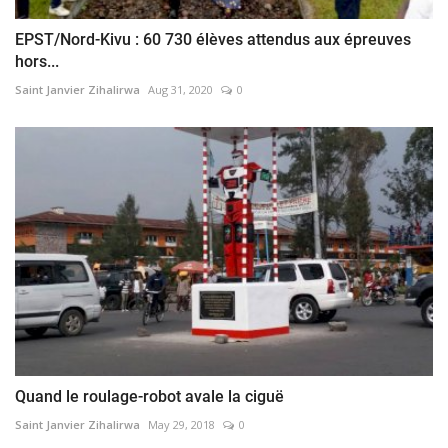
EPST/Nord-Kivu : 60 730 élèves attendus aux épreuves
hors...
Saint Janvier Zihalirwa
Aug 31, 2020
0
Quand le roulage-robot avale la ciguë
Saint Janvier Zihalirwa
May 29, 2018
0