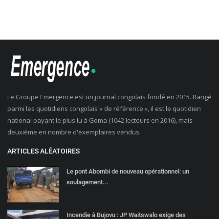
Le Groupe Emergence est un journal congolais fondé en 2015. Rangé
parmi les quotidiens congolais « de référence », il est le quotidien
national payant le plus lu à Goma (1042 lecteurs en 2016), mais
deuxième en nombre d'exemplaires vendus.
ARTICLES ALÉATOIRES
Le pont Abombi de nouveau opérationnel: un
soulagement...
Incendie à Bujovu : JP Waitswalo exige des