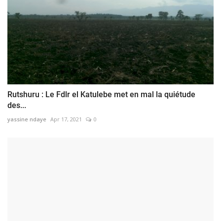
Rutshuru : Le Fdlr el Katulebe met en mal la quiétude
des...
yassine ndaye
Apr 17, 2021
0