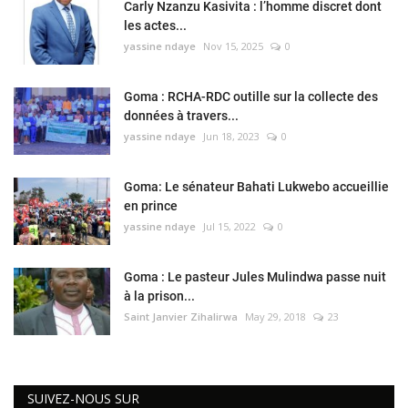
Carly Nzanzu Kasivita : l’homme discret dont
les actes...
yassine ndaye
Nov 15, 2025
0
Goma : RCHA-RDC outille sur la collecte des
données à travers...
yassine ndaye
Jun 18, 2023
0
Goma: Le sénateur Bahati Lukwebo accueillie
en prince
yassine ndaye
Jul 15, 2022
0
Goma : Le pasteur Jules Mulindwa passe nuit
à la prison...
Saint Janvier Zihalirwa
May 29, 2018
23
SUIVEZ-NOUS SUR