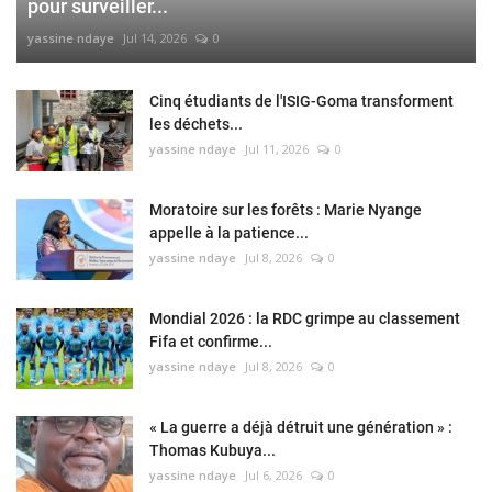
pour surveiller...
yassine ndaye
Jul 14, 2026
0
Cinq étudiants de l'ISIG-Goma transforment
les déchets...
yassine ndaye
Jul 11, 2026
0
Moratoire sur les forêts : Marie Nyange
appelle à la patience...
yassine ndaye
Jul 8, 2026
0
Mondial 2026 : la RDC grimpe au classement
Fifa et confirme...
yassine ndaye
Jul 8, 2026
0
« La guerre a déjà détruit une génération » :
Thomas Kubuya...
yassine ndaye
Jul 6, 2026
0