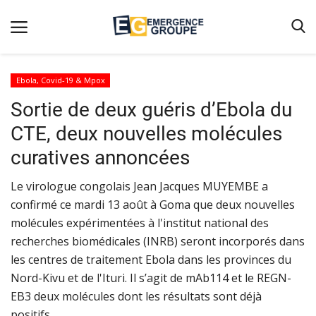
Ebola, Covid-19 & Mpox
Sortie de deux guéris d’Ebola du
Accueil
CTE, deux nouvelles molécules
Contact
curatives annoncées
Emergence
Le virologue congolais Jean Jacques MUYEMBE a
Galerie
confirmé ce mardi 13 août à Goma que deux nouvelles
Terms & Conditions
molécules expérimentées à l'institut national des
Nos Publications
recherches biomédicales (INRB) seront incorporés dans
les centres de traitement Ebola dans les provinces du
Magazine
Nord-Kivu et de l'Ituri. Il s’agit de mAb114 et le REGN-
Nos Videos
EB3 deux molécules dont les résultats sont déjà
positifs.
Partenaires