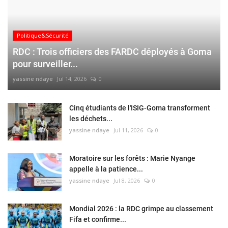
Politique&Sécurité
RDC : Trois officiers des FARDC déployés à Goma
pour surveiller...
yassine ndaye
Jul 14, 2026
0
Cinq étudiants de l'ISIG-Goma transforment
les déchets...
yassine ndaye
Jul 11, 2026
0
Moratoire sur les forêts : Marie Nyange
appelle à la patience...
yassine ndaye
Jul 8, 2026
0
Mondial 2026 : la RDC grimpe au classement
Fifa et confirme...