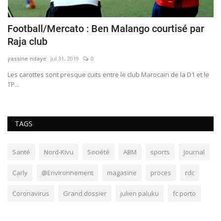
Football/Mercato : Ben Malango courtisé par
G
Raja club
f
yassine ndaye
Jul 31, 2019
0
Sa
​​​​​​​Les carottes sont presque cuits entre le club Marocain de la D1 et le
Ch
TP...
re
TAGS
Santé
Nord-Kivu
Société
ABM
sports
Journal
Carly
@Environnement
magasine
proces
rdc
Coronavirus
Grand dossier
julien paluku
fc porto