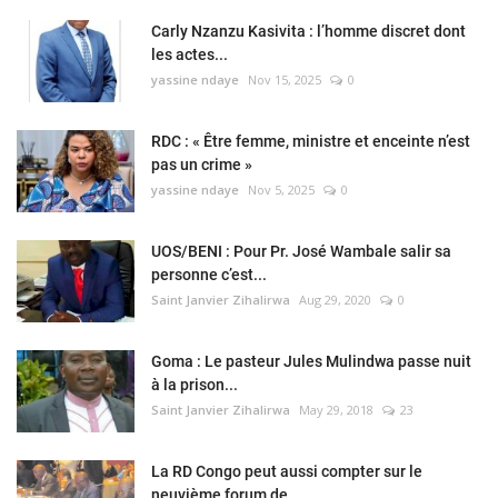
Carly Nzanzu Kasivita : l’homme discret dont
les actes...
yassine ndaye
Nov 15, 2025
0
RDC : « Être femme, ministre et enceinte n’est
pas un crime »
yassine ndaye
Nov 5, 2025
0
UOS/BENI : Pour Pr. José Wambale salir sa
personne c’est...
Saint Janvier Zihalirwa
Aug 29, 2020
0
Goma : Le pasteur Jules Mulindwa passe nuit
à la prison...
Saint Janvier Zihalirwa
May 29, 2018
23
La RD Congo peut aussi compter sur le
neuvième forum de...