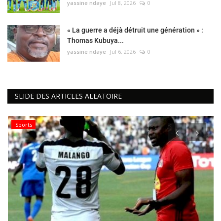
yassine ndaye
Jul 8, 2026
0
« La guerre a déjà détruit une génération » :
Thomas Kubuya...
yassine ndaye
Jul 6, 2026
0
SLIDE DES ARTICLES ALEATOIRE
Sports