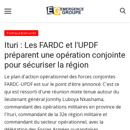
Politique&Sécurité
Ituri : Les FARDC et l'UPDF
Accueil
préparent une opération conjointe
Contact
pour sécuriser la région
Emergence
Le plan d'action opérationnel des forces conjointes
Galerie
FARDC-UPDF est sur le point d'être annoncé. C'est ce
Terms & Conditions
qui est ressorti d'une réunion mixte tenue autour du
Nos Publications
lieutenant général Jonnhy Luboya Nkashama,
commandant des opérations militaires en province de
Magazine
l'Ituri, commandant de la 32e région militaire et
Nos Videos
commandant du secteur opérationnel, avec la
délégation des Forces Armées ougandaises.
Partenaires