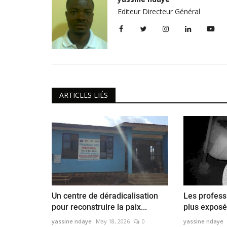
Editeur Directeur Général
ARTICLES LIÉS
Magazine
Un centre de déradicalisation
Les profess
pour reconstruire la paix...
plus exposé
yassine ndaye
May 18, 2026
0
yassine ndaye