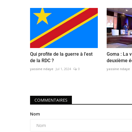
ssi participer à la
Reconnaissance des diplômes, l
Professeur Lucien Zihindula...
yassine ndaye
Apr 11, 2020
0
 et pourtant qu’ils expriment
Qui profite de la guerre à l'est
Goma : La vi
de la RDC ?
deuxième éd
yassine ndaye
Jul 1, 2024
0
yassine ndaye
COMMENTAIRES
Nom