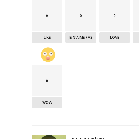
0
0
0
LIKE
JE N'AIME PAS
LOVE
0
WOW
yassine ndaye