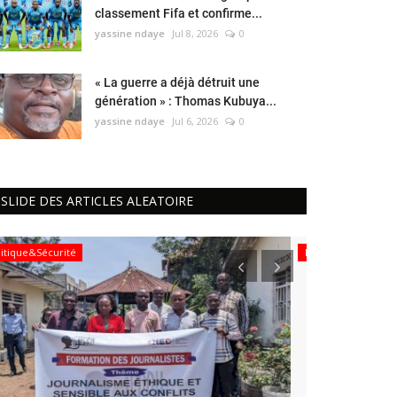
classement Fifa et confirme...
yassine ndaye
Jul 8, 2026
0
« La guerre a déjà détruit une
génération » : Thomas Kubuya...
yassine ndaye
Jul 6, 2026
0
SLIDE DES ARTICLES ALEATOIRE
Politique&Sécurité
Politique&Sécur