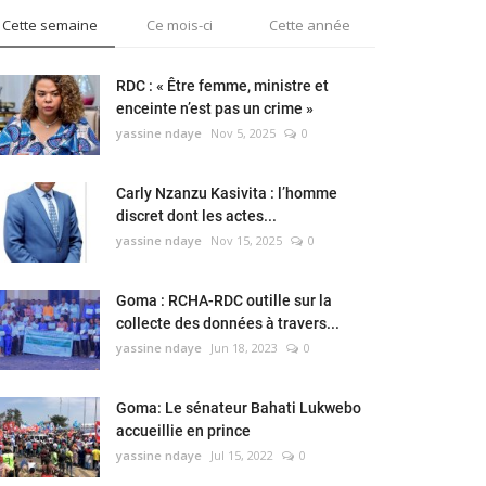
Cette semaine
Ce mois-ci
Cette année
RDC : « Être femme, ministre et
enceinte n’est pas un crime »
yassine ndaye
Nov 5, 2025
0
Carly Nzanzu Kasivita : l’homme
discret dont les actes...
yassine ndaye
Nov 15, 2025
0
Goma : RCHA-RDC outille sur la
collecte des données à travers...
yassine ndaye
Jun 18, 2023
0
Goma: Le sénateur Bahati Lukwebo
accueillie en prince
yassine ndaye
Jul 15, 2022
0