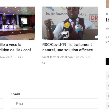
e
Goma : Clôture d’une formation sur
N
l’éthique, la sécurité...
j
yassine ndaye
Apr 4, 2026
0
ya
​​​​​​​Une vingtaine de journalistes du Nord et du Sud-Kivu ont
Le
pris part à une...
Ka
lle a vécu la
RDC/Covid-19 : le traitement
ition de Hakiconf...
naturel, une solution efficace...
Nov 20, 2019
0
Saint Janvier Zihalirwa
Sep 24, 2020
1
Email