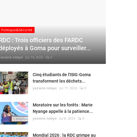
Politique&Sécurité
RDC : Trois officiers des FARDC
déployés à Goma pour surveiller...
yassine ndaye
Jul 14, 2026
0
Cinq étudiants de l'ISIG-Goma
transforment les déchets...
yassine ndaye
Jul 11, 2026
0
Moratoire sur les forêts : Marie
Nyange appelle à la patience...
yassine ndaye
Jul 8, 2026
0
Mondial 2026 : la RDC grimpe au