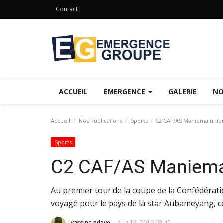
Contact
ACCUEIL
EMERGENCE
GALERIE
NO
Accueil
Nos Publications
Sports
C2 CAF/AS Maniema unio
Sports
C2 CAF/AS Maniema
​​​​​​​Au premier tour de la coupe de la Confédé
voyagé pour le pays de la star Aubameyang, c
yassine ndaye
Aug 13, 2019 03:45