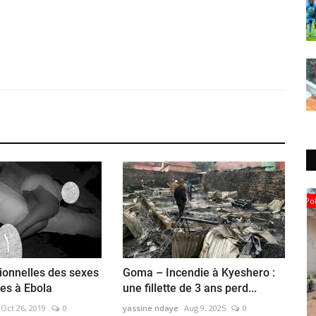
Politique&Sécurité
ionnelles des sexes
Goma – Incendie à Kyeshero :
es à Ebola
une fillette de 3 ans perd...
Oct 26, 2019
0
yassine ndaye
Aug 9, 2025
0