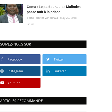
Goma : Le pasteur Jules Mulindwa
passe nuit à la prison...
Saint Janvier Zihalirwa
May 29, 2018
23
SUIVEZ-NOUS SUR
Facebook
Twitter
Instagram
Linkedin
Youtube
ARTICLES RECOMMANDE