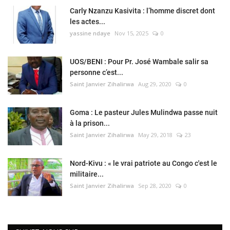
Carly Nzanzu Kasivita : l’homme discret dont
les actes...
yassine ndaye
Nov 15, 2025
0
UOS/BENI : Pour Pr. José Wambale salir sa
personne c’est...
Saint Janvier Zihalirwa
Aug 29, 2020
0
Goma : Le pasteur Jules Mulindwa passe nuit
à la prison...
Saint Janvier Zihalirwa
May 29, 2018
23
Nord-Kivu : « le vrai patriote au Congo c'est le
militaire...
Saint Janvier Zihalirwa
Sep 28, 2020
0