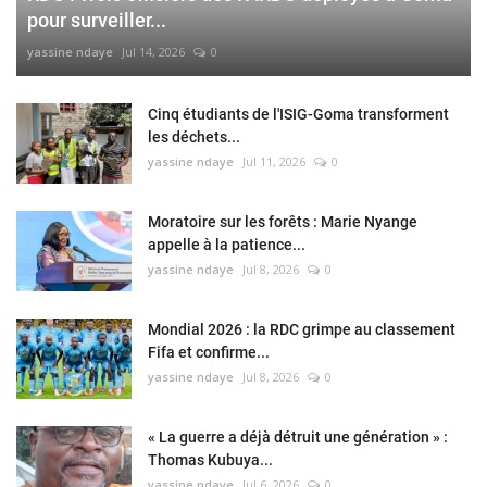
pour surveiller...
yassine ndaye
Jul 14, 2026
0
Cinq étudiants de l'ISIG-Goma transforment
les déchets...
yassine ndaye
Jul 11, 2026
0
Moratoire sur les forêts : Marie Nyange
appelle à la patience...
yassine ndaye
Jul 8, 2026
0
Mondial 2026 : la RDC grimpe au classement
Fifa et confirme...
yassine ndaye
Jul 8, 2026
0
« La guerre a déjà détruit une génération » :
Thomas Kubuya...
yassine ndaye
Jul 6, 2026
0