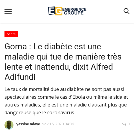
Santé
Goma : Le diabète est une
Accueil
maladie qui tue de manière très
Contact
lente et inattendu, dixit Alfred
Emergence
Adifundi
Galerie
​​​​​​​Le taux de mortalité due au diabète ne sont pas aussi
Terms & Conditions
spectaculaires comme le cas d'Ebola ou même le sida et
Nos Publications
autres maladies, elle est une maladie d’autant plus que
Magazine
dangereuse que le coronavirus.
Nos Videos
yassine ndaye
Nov 16, 2020 04:36
0
Partenaires