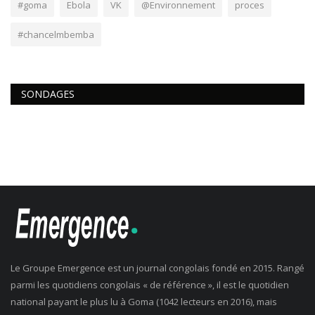
#goma
Ebola
VK
@Environnement
proces
#chancelmbemba
SONDAGES
Le Groupe Emergence est un journal congolais fondé en 2015. Rangé
parmi les quotidiens congolais « de référence », il est le quotidien
national payant le plus lu à Goma (1042 lecteurs en 2016), mais