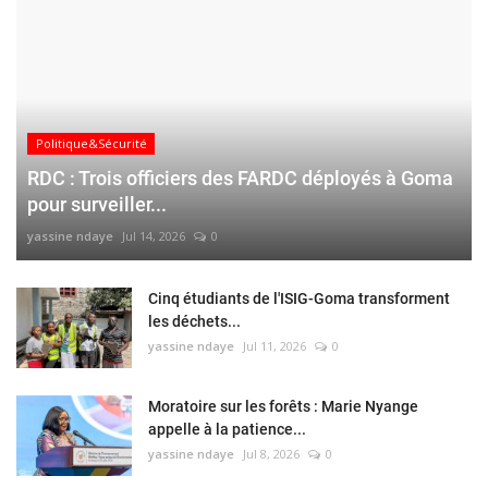
Politique&Sécurité
RDC : Trois officiers des FARDC déployés à Goma
pour surveiller...
yassine ndaye
Jul 14, 2026
0
Cinq étudiants de l'ISIG-Goma transforment
les déchets...
yassine ndaye
Jul 11, 2026
0
Moratoire sur les forêts : Marie Nyange
appelle à la patience...
yassine ndaye
Jul 8, 2026
0