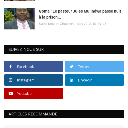
Goma : Le pasteur Jules Mulindwa passe nuit
à la prison...
Saint Janvier Zihalirwa
May 29, 2018
23
SUIVEZ-NOUS SUR
Facebook
Twitter
Instagram
Linkedin
Youtube
ARTICLES RECOMMANDE