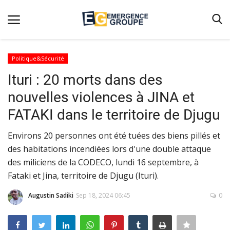
Politique&Sécurité
Ituri : 20 morts dans des
Accueil
nouvelles violences à JINA et
Contact
FATAKI dans le territoire de Djugu
Emergence
Environs 20 personnes ont été tuées des biens pillés et
Galerie
des habitations incendiées lors d'une double attaque
Terms & Conditions
des miliciens de la CODECO, lundi 16 septembre, à
Nos Publications
Fataki et Jina, territoire de Djugu (Ituri).
Magazine
Augustin Sadiki
Sep 18, 2024 06:45
0
Nos Videos
Partenaires