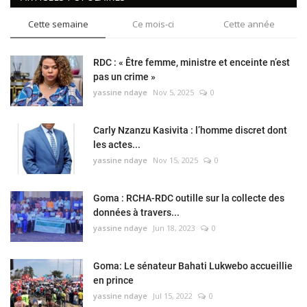
Cette semaine
Ce mois-ci
Cette année
RDC : « Être femme, ministre et enceinte n’est
pas un crime »
yassine ndaye
Nov 5, 2025
0
Carly Nzanzu Kasivita : l’homme discret dont
les actes...
yassine ndaye
Nov 15, 2025
0
Goma : RCHA-RDC outille sur la collecte des
données à travers...
yassine ndaye
Jun 18, 2023
0
Goma: Le sénateur Bahati Lukwebo accueillie
en prince
yassine ndaye
Jul 15, 2022
0