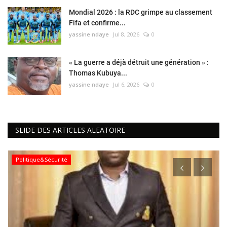
Mondial 2026 : la RDC grimpe au classement
Fifa et confirme...
yassine ndaye
Jul 8, 2026
0
« La guerre a déjà détruit une génération » :
Thomas Kubuya...
yassine ndaye
Jul 6, 2026
0
SLIDE DES ARTICLES ALEATOIRE
Politique&Sécurité