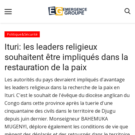
Politique&Sécurité
Ituri: les leaders religieux
Accueil
souhaitent être impliqués dans la
Contact
restauration de la paix
Emergence
Les autorités du pays devraient impliqués d'avantage
Galerie
les leaders religieux dans la recherche de la paix en
Terms & Conditions
Ituri. C'est le souhait de l'évêque du diocèse anglican du
Nos Publications
Congo dans cette province après la tuerie d'une
cinquantaine des civils dans le territoire de Djugu
Magazine
depuis juin dernier. Monseigneur BAHEMUKA
Nos Videos
MUGENYI, déplore également les conditions de vie que
mènent des déplacés et des retournés dans le territoire
Partenaires