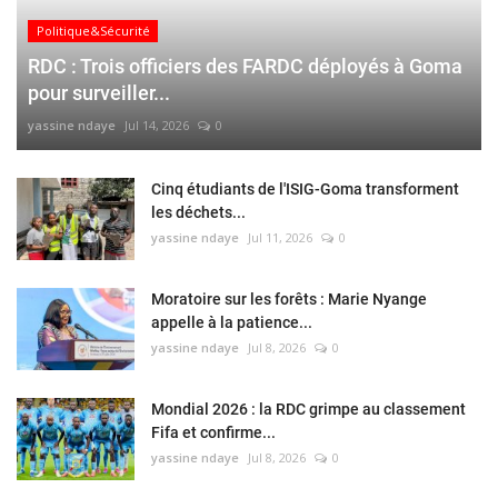
Politique&Sécurité
RDC : Trois officiers des FARDC déployés à Goma
pour surveiller...
yassine ndaye
Jul 14, 2026
0
Cinq étudiants de l'ISIG-Goma transforment
les déchets...
yassine ndaye
Jul 11, 2026
0
Moratoire sur les forêts : Marie Nyange
appelle à la patience...
yassine ndaye
Jul 8, 2026
0
Mondial 2026 : la RDC grimpe au classement
Fifa et confirme...
yassine ndaye
Jul 8, 2026
0