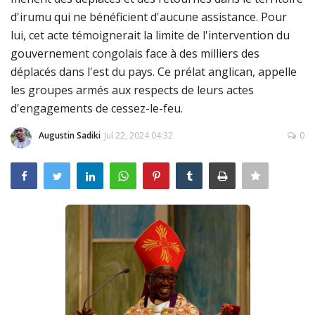
d'irumu qui ne bénéficient d'aucune assistance. Pour
Connexion
lui, cet acte témoignerait la limite de l'intervention du
Register
gouvernement congolais face à des milliers des
déplacés dans l'est du pays. Ce prélat anglican, appelle
les groupes armés aux respects de leurs actes
d'engagements de cessez-le-feu.
Augustin Sadiki
Jul 22, 2024 04:32
0
Français