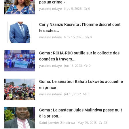
pas un crime »
yassine ndaye
Nov 5, 2025
0
Carly Nzanzu Kasivita : l’homme discret dont
les actes...
yassine ndaye
Nov 15, 2025
0
Goma : RCHA-RDC outille sur la collecte des
données à travers...
yassine ndaye
Jun 18, 2023
0
Goma: Le sénateur Bahati Lukwebo accueillie
en prince
yassine ndaye
Jul 15, 2022
0
Goma : Le pasteur Jules Mulindwa passe nuit
à la prison...
Saint Janvier Zihalirwa
May 29, 2018
23